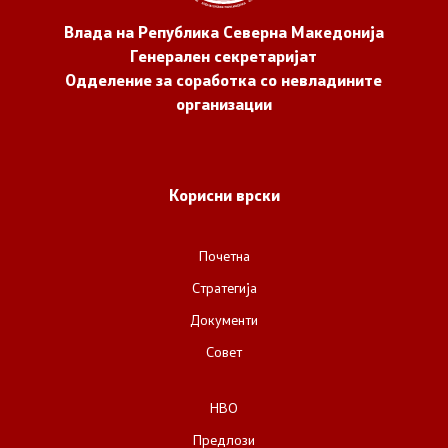
Влада на Република Северна Македонија
Генерален секретаријат
Одделение за соработка со невладините
организации
Корисни врски
Почетна
Стратегија
Документи
Совет
НВО
Предлози