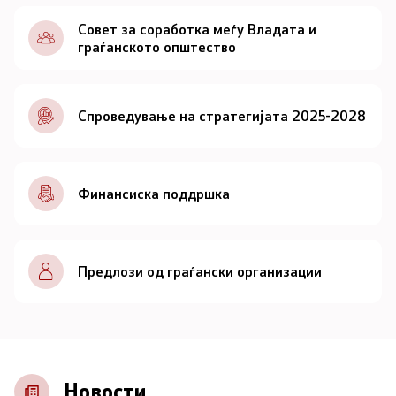
Документи
Совет за соработка меѓу Владата и
граѓанското општество
Документи
Спроведување на стратегијата 2025-2028
Совет
За советот
Финансиска поддршка
Документи
Записници и дневни редови од седниците на
Предлози од граѓански организации
Советот
Номинации
Контакт
Новости