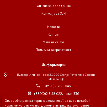
Финансиска поддршка
Комисија за ОЈИ
Новости
Контакт
Мапа на сајтот
Политика за приватност
Информации
Булевар „Илинден“ број 2,
1000 Скопје, Република Северна
Македонија
+389(0)2 3121-046
+389(0)2 3118 022, локал 336
Оваа веб-страница користи „колачиња“, за да го подобри
nvosorabotka@gs.gov.mk
корисничкото искуство. Доколку ги прифаќате условите