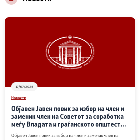
НВО
Регистар
Основање на здружение
Предлози
Предлози по години
17/07/2026
Дијалог меѓу Владата и граѓанскиот сектор
Новости
Објавен Јавен повик за избор на член и
Отворени денови за иницијативи на граѓанските
заменик член на Советот за соработка
организации
меѓу Владата и граѓанското општество
во областа Родова еднаквост
Објавен Јавен повик за избор на член и заменик член на
Финансиска поддршка