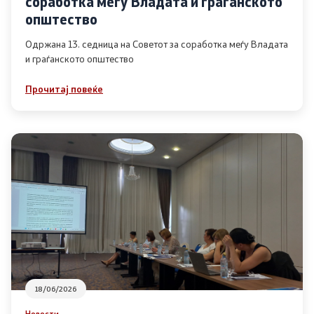
соработка меѓу Владата и граѓанското
Список на ОЈИ
општество
Одржана 13. седница на Советот за соработка меѓу Владата
и граѓанското општество
Контакт
Прочитај повеќе
Контакт
Линкови
Изјава за пристапност
Со еден клик до сите услуги
18/06/2026
Новости