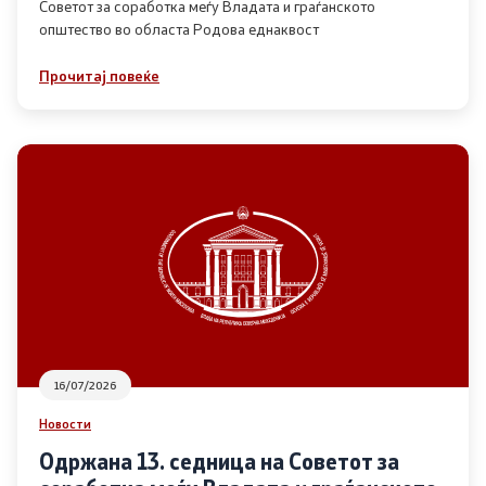
Советот за соработка меѓу Владата и граѓанското
општество во областа Родова еднаквост
Прегледи
Прочитај повеќе
Програми
Одлуки
Реализација
Комисија за ОЈИ
За комисијата
16/07/2026
Документи
Новости
Извештаи
Одржана 13. седница на Советот за