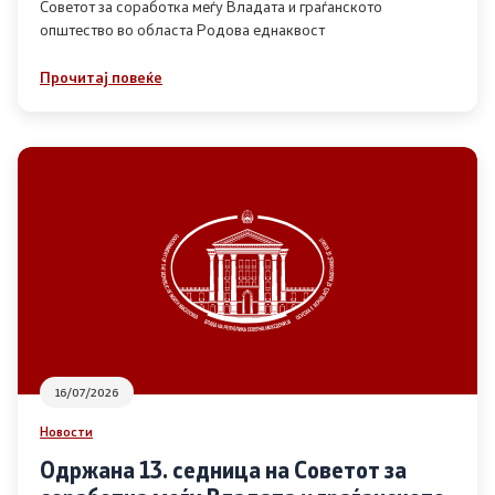
Советот за соработка меѓу Владата и граѓанското
општество во областа Родова еднаквост
Прегледи
Прочитај повеќе
Програми
Одлуки
Реализација
Комисија за ОЈИ
За комисијата
16/07/2026
Документи
Новости
Извештаи
Одржана 13. седница на Советот за