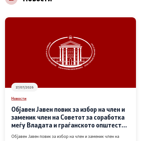
НВО
Регистар
Основање на здружение
Предлози
Предлози по години
17/07/2026
Дијалог меѓу Владата и граѓанскиот сектор
Новости
Објавен Јавен повик за избор на член и
Отворени денови за иницијативи на граѓанските
заменик член на Советот за соработка
организации
меѓу Владата и граѓанското општество
во областа Родова еднаквост
Објавен Јавен повик за избор на член и заменик член на
Финансиска поддршка