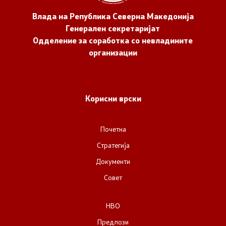
Влада на Република Северна Македонија
Генерален секретаријат
Одделение за соработка со невладините
организации
Корисни врски
Почетна
Стратегија
Документи
Совет
НВО
Предлози