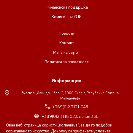
Финансиска поддршка
Комисија за ОЈИ
Новости
Контакт
Мапа на сајтот
Политика за приватност
Информации
Булевар „Илинден“ број 2,
1000 Скопје, Република Северна
Македонија
+389(0)2 3121-046
+389(0)2 3118 022, локал 336
Оваа веб-страница користи „колачиња“, за да го подобри
nvosorabotka@gs.gov.mk
корисничкото искуство. Доколку ги прифаќате условите