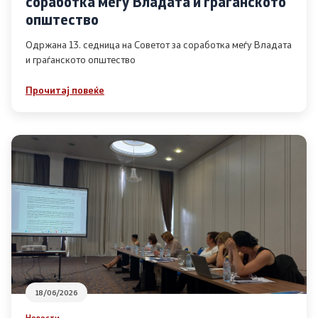
соработка меѓу Владата и граѓанското
Список на ОЈИ
општество
Одржана 13. седница на Советот за соработка меѓу Владата
и граѓанското општество
Контакт
Прочитај повеќе
Контакт
Линкови
Изјава за пристапност
Со еден клик до сите услуги
18/06/2026
Новости