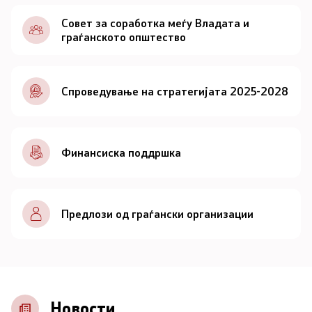
Документи
Совет за соработка меѓу Владата и
граѓанското општество
Документи
Спроведување на стратегијата 2025-2028
Совет
За советот
Финансиска поддршка
Документи
Записници и дневни редови од седниците на
Предлози од граѓански организации
Советот
Номинации
Контакт
Новости