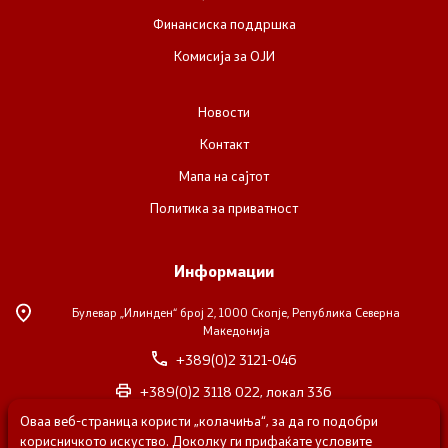
Финансиска поддршка
Комисија за ОЈИ
Новости
Контакт
Мапа на сајтот
Политика за приватност
Информации
Булевар „Илинден“ број 2,
1000 Скопје, Република Северна
Македонија
+389(0)2 3121-046
+389(0)2 3118 022, локал 336
Оваа веб-страница користи „колачиња“, за да го подобри
nvosorabotka@gs.gov.mk
корисничкото искуство. Доколку ги прифаќате условите