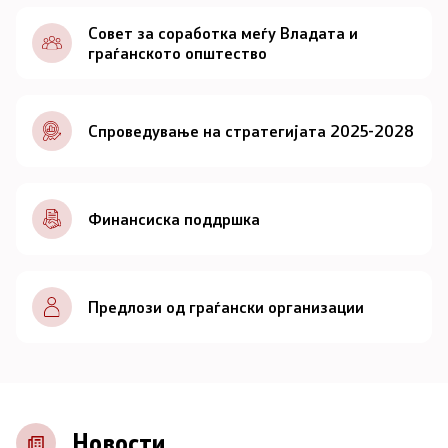
Документи
Совет за соработка меѓу Владата и
граѓанското општество
Документи
Спроведување на стратегијата 2025-2028
Совет
За советот
Финансиска поддршка
Документи
Записници и дневни редови од седниците на
Предлози од граѓански организации
Советот
Номинации
Контакт
Новости