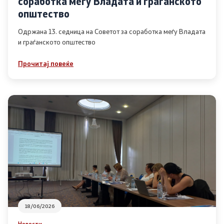
соработка меѓу Владата и граѓанското
Список на ОЈИ
општество
Одржана 13. седница на Советот за соработка меѓу Владата
и граѓанското општество
Контакт
Прочитај повеќе
Контакт
Линкови
Изјава за пристапност
Со еден клик до сите услуги
18/06/2026
Новости