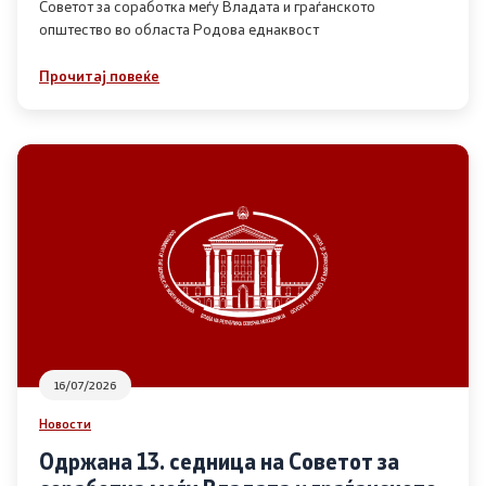
Советот за соработка меѓу Владата и граѓанското
општество во областа Родова еднаквост
Прегледи
Прочитај повеќе
Програми
Одлуки
Реализација
Комисија за ОЈИ
За комисијата
16/07/2026
Документи
Новости
Извештаи
Одржана 13. седница на Советот за