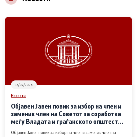
НВО
Регистар
Основање на здружение
Предлози
Предлози по години
17/07/2026
Дијалог меѓу Владата и граѓанскиот сектор
Новости
Објавен Јавен повик за избор на член и
Отворени денови за иницијативи на граѓанските
заменик член на Советот за соработка
организации
меѓу Владата и граѓанското општество
во областа Родова еднаквост
Објавен Јавен повик за избор на член и заменик член на
Финансиска поддршка