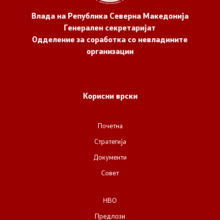
Влада на Република Северна Македонија
Генерален секретаријат
Одделение за соработка со невладините
организации
Корисни врски
Почетна
Стратегија
Документи
Совет
НВО
Предлози