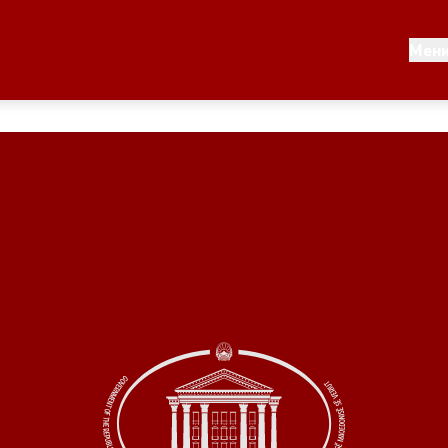
Документи
Мен
 по години
Документи
ање на стратегија
Финансиска поддршка
по години
Прегледи