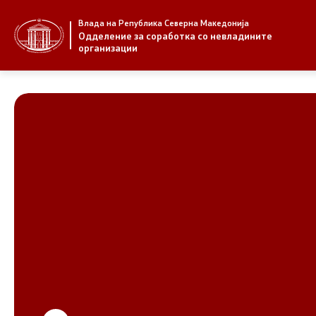
Влада на Република Северна Македонија
За нас
Стратегија
Одделение за соработка со невладините
организации
За нас
Стратегии
Новости
Извештаи
Јавни повици
Спроведув
НВО
Предлози
Регистар
Предлози 