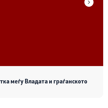
Документи
Извештаи
Список на ОЈИ
Со еден клик до сите услуги
отка меѓу Владата и граѓанското