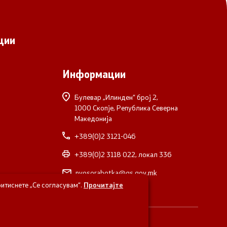
ции
Информации
Булевар „Илинден“ број 2,
1000 Скопје, Република Северна
Македонија
+389(0)2 3121-046
+389(0)2 3118 022, локал 336
nvosorabotka@gs.gov.mk
итиснете „Се согласувам“.
Прочитајте
верна Македонија