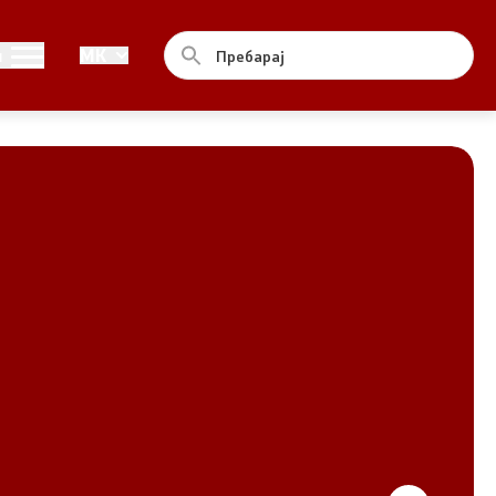
Совет
и
MK
За советот
Документи
Записници и дневни редови од
седниците на Советот
Номинации
Контакт
Комисија за ОЈИ
За комисијата