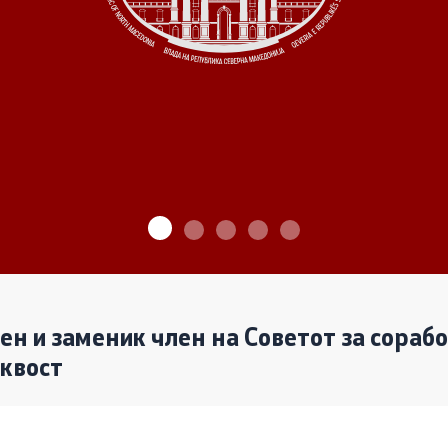
ѓу Владата и граѓанскиот
Програми
Одлуки
денови за иницијативи на
те организации
Реализација
лен и заменик член на Советот за сораб
аквост