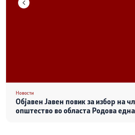
Основање на здружение
Дијалог ме
сектор
Отворени 
граѓански
Контакт
Контакт
Линкови
Новости
Објавен Јавен повик за избор на ч
Изјава за пристапност
општество во областа Родова едн