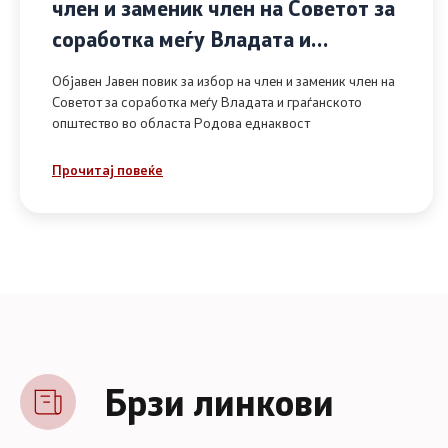
член и заменик член на Советот за
соработка меѓу Владата и
граѓанското општество во областа
Објавен Јавен повик за избор на член и заменик член на
Родова еднаквост
Советот за соработка меѓу Владата и граѓанското
општество во областа Родова еднаквост
Прочитај повеќе
Брзи линкови