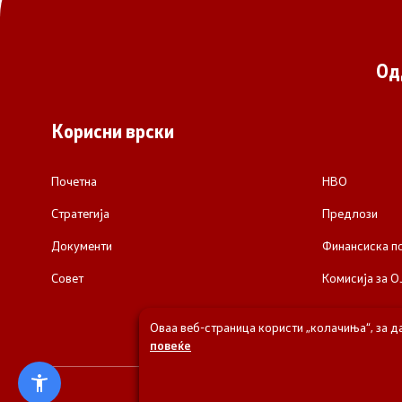
Од
Корисни врски
Почетна
НВО
Стратегија
Предлози
Документи
Финансиска 
Совет
Комисија за О
Оваа веб-страница користи „колачиња“, за д
повеќе
© 2026 Одделени