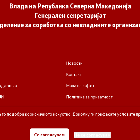
Влада на Република Северна Македонија
Генерален секретаријат
деление за соработка со невладините организа
Новости
Контакт
поддршка
Мапа на сајтот
ЈИ
Политика за приватност
а го подобри корисничкото искуство. Доколку ги прифаќате условите пр
е за соработка со невладините организации - Влада на Република Се
Се согласувам
Не се согласувам
Сите права задржани