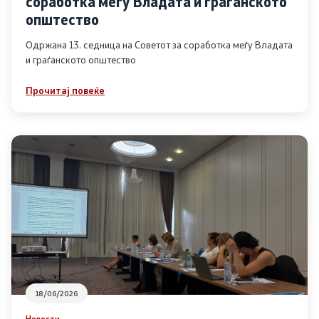
соработка меѓу Владата и граѓанското
Список на ОЈИ
општество
Одржана 13. седница на Советот за соработка меѓу Владата
и граѓанското општество
Контакт
Прочитај повеќе
Контакт
Линкови
Изјава за пристапност
Со еден клик до сите услуги
18/06/2026
Новости