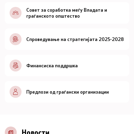
Документи
Совет за соработка меѓу Владата и
граѓанското општество
Документи
Спроведување на стратегијата 2025-2028
Совет
За советот
Финансиска поддршка
Документи
Записници и дневни редови од седниците на
Предлози од граѓански организации
Советот
Номинации
Контакт
Новости