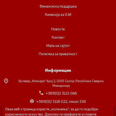
Финансиска поддршка
Комисија за ОЈИ
Новости
Контакт
Мапа на сајтот
Политика за приватност
Информации
Булевар „Илинден“ број 2,
1000 Скопје, Република Северна
Македонија
+389(0)2 3121-046
+389(0)2 3118 022, локал 336
Оваа веб-страница користи „колачиња“, за да го подобри
nvosorabotka@gs.gov.mk
корисничкото искуство. Доколку ги прифаќате условите