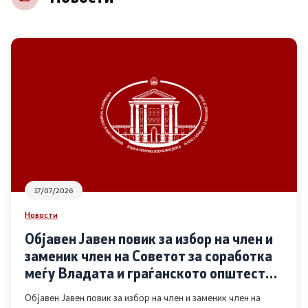
НВО
Регистар
Основање на здружение
Предлози
Предлози по години
17/07/2026
Дијалог меѓу Владата и граѓанскиот сектор
Новости
Објавен Јавен повик за избор на член и
Отворени денови за иницијативи на граѓанските
заменик член на Советот за соработка
организации
меѓу Владата и граѓанското општество
во областа Родова еднаквост
Објавен Јавен повик за избор на член и заменик член на
Финансиска поддршка