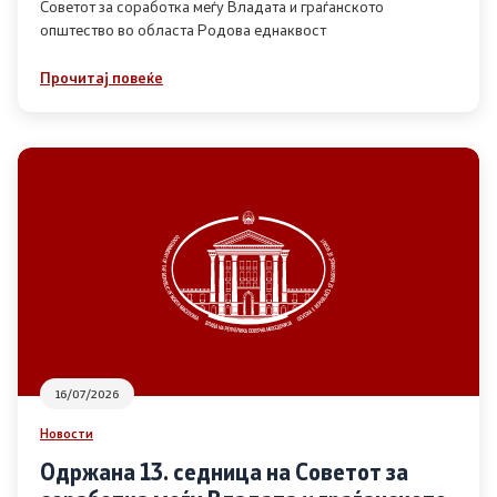
Советот за соработка меѓу Владата и граѓанското
општество во областа Родова еднаквост
Прегледи
Прочитај повеќе
Програми
Одлуки
Реализација
Комисија за ОЈИ
За комисијата
16/07/2026
Документи
Новости
Извештаи
Одржана 13. седница на Советот за