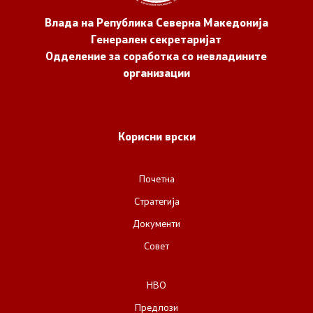
Влада на Република Северна Македонија
Генерален секретаријат
Одделение за соработка со невладините
организации
Корисни врски
Почетна
Стратегија
Документи
Совет
НВО
Предлози