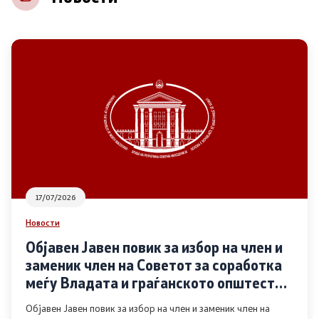
НВО
Регистар
Основање на здружение
Предлози
Предлози по години
17/07/2026
Дијалог меѓу Владата и граѓанскиот сектор
Новости
Објавен Јавен повик за избор на член и
Отворени денови за иницијативи на граѓанските
заменик член на Советот за соработка
организации
меѓу Владата и граѓанското општество
во областа Родова еднаквост
Објавен Јавен повик за избор на член и заменик член на
Финансиска поддршка