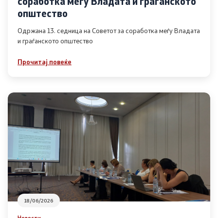
соработка меѓу Владата и граѓанското
Список на ОЈИ
општество
Одржана 13. седница на Советот за соработка меѓу Владата
и граѓанското општество
Контакт
Прочитај повеќе
Контакт
Линкови
Изјава за пристапност
Со еден клик до сите услуги
18/06/2026
Новости