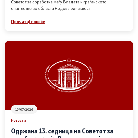
Советот за соработка меѓу Владата и граѓанското
општество во областа Родова еднаквост
Прегледи
Прочитај повеќе
Програми
Одлуки
Реализација
Комисија за ОЈИ
За комисијата
16/07/2026
Документи
Новости
Извештаи
Одржана 13. седница на Советот за