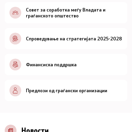
Документи
Совет за соработка меѓу Владата и
граѓанското општество
Документи
Спроведување на стратегијата 2025-2028
Совет
За советот
Финансиска поддршка
Документи
Записници и дневни редови од седниците на
Предлози од граѓански организации
Советот
Номинации
Контакт
Новости