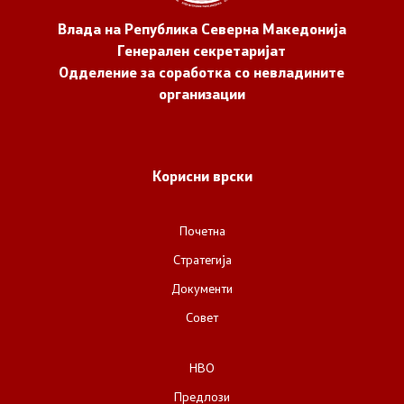
Влада на Република Северна Македонија
Генерален секретаријат
Одделение за соработка со невладините
организации
Корисни врски
Почетна
Стратегија
Документи
Совет
НВО
Предлози