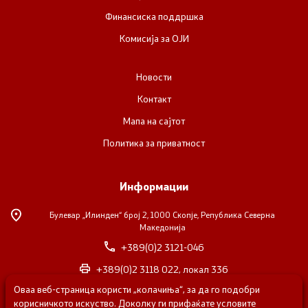
Финансиска поддршка
Комисија за ОЈИ
Новости
Контакт
Мапа на сајтот
Политика за приватност
Информации
Булевар „Илинден“ број 2,
1000 Скопје, Република Северна
Македонија
+389(0)2 3121-046
+389(0)2 3118 022, локал 336
Оваа веб-страница користи „колачиња“, за да го подобри
nvosorabotka@gs.gov.mk
корисничкото искуство. Доколку ги прифаќате условите