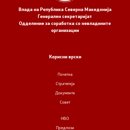
Влада на Република Северна Македонија
Генерален секретаријат
Одделение за соработка со невладините
организации
Корисни врски
Почетна
Стратегија
Документи
Совет
НВО
Предлози