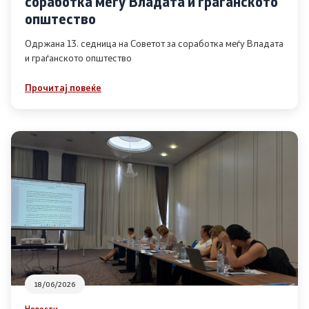
соработка меѓу Владата и граѓанското
Список на ОЈИ
општество
Одржана 13. седница на Советот за соработка меѓу Владата
и граѓанското општество
Контакт
Прочитај повеќе
Контакт
Линкови
Изјава за пристапност
Со еден клик до сите услуги
18/06/2026
Новости