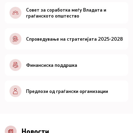
Документи
Совет за соработка меѓу Владата и
граѓанското општество
Документи
Спроведување на стратегијата 2025-2028
Совет
За советот
Финансиска поддршка
Документи
Записници и дневни редови од седниците на
Предлози од граѓански организации
Советот
Номинации
Контакт
Новости