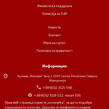
Финансиска поддршка
Комисија за ОЈИ
Новости
Контакт
Мапа на сајтот
Политика за приватност
Информации
Булевар „Илинден“ број 2,
1000 Скопје, Република Северна
Македонија
+389(0)2 3121-046
+389(0)2 3118 022, локал 336
Оваа веб-страница користи „колачиња“, за да го подобри
nvosorabotka@gs.gov.mk
корисничкото искуство. Доколку ги прифаќате условите