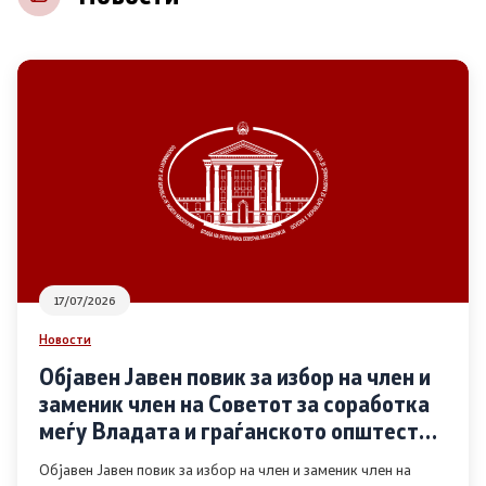
НВО
Регистар
Основање на здружение
Предлози
Предлози по години
17/07/2026
Дијалог меѓу Владата и граѓанскиот сектор
Новости
Објавен Јавен повик за избор на член и
Отворени денови за иницијативи на граѓанските
заменик член на Советот за соработка
организации
меѓу Владата и граѓанското општество
во областа Родова еднаквост
Објавен Јавен повик за избор на член и заменик член на
Финансиска поддршка