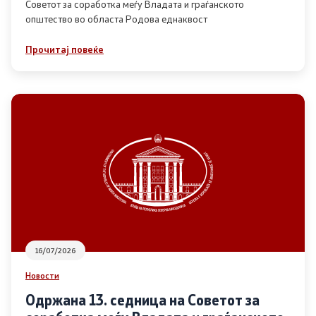
Советот за соработка меѓу Владата и граѓанското
општество во областа Родова еднаквост
Прегледи
Прочитај повеќе
Програми
Одлуки
Реализација
Комисија за ОЈИ
За комисијата
16/07/2026
Документи
Новости
Извештаи
Одржана 13. седница на Советот за