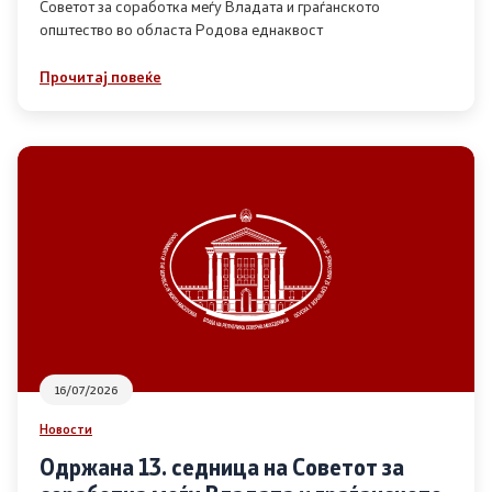
Советот за соработка меѓу Владата и граѓанското
општество во областа Родова еднаквост
Прегледи
Прочитај повеќе
Програми
Одлуки
Реализација
Комисија за ОЈИ
За комисијата
16/07/2026
Документи
Новости
Извештаи
Одржана 13. седница на Советот за