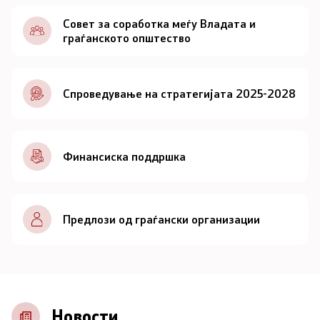
Документи
Совет за соработка меѓу Владата и
граѓанското општество
Документи
Спроведување на стратегијата 2025-2028
Совет
За советот
Финансиска поддршка
Документи
Записници и дневни редови од седниците на
Предлози од граѓански организации
Советот
Номинации
Контакт
Новости