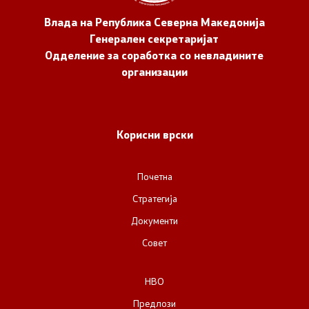
Влада на Република Северна Македонија
Генерален секретаријат
Одделение за соработка со невладините
организации
Корисни врски
Почетна
Стратегија
Документи
Совет
НВО
Предлози