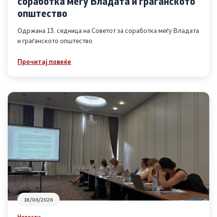
соработка меѓу Владата и граѓанското
Список на ОЈИ
општество
Одржана 13. седница на Советот за соработка меѓу Владата
и граѓанското општество
Контакт
Прочитај повеќе
Контакт
Линкови
Изјава за пристапност
Со еден клик до сите услуги
18/06/2026
Новости