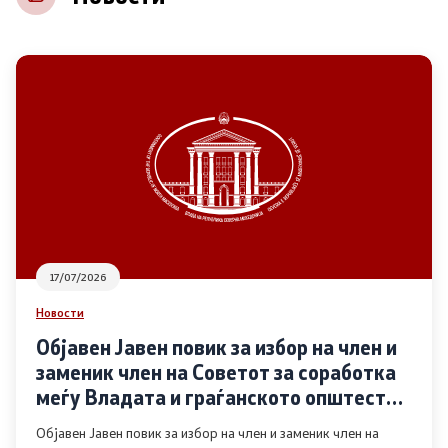
НВО
Регистар
Основање на здружение
Предлози
Предлози по години
17/07/2026
Дијалог меѓу Владата и граѓанскиот сектор
Новости
Објавен Јавен повик за избор на член и
Отворени денови за иницијативи на граѓанските
заменик член на Советот за соработка
организации
меѓу Владата и граѓанското општество
во областа Родова еднаквост
Објавен Јавен повик за избор на член и заменик член на
Финансиска поддршка