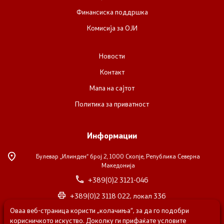
Финансиска поддршка
Комисија за ОЈИ
Новости
Контакт
Мапа на сајтот
Политика за приватност
Информации
Булевар „Илинден“ број 2,
1000 Скопје, Република Северна
Македонија
+389(0)2 3121-046
+389(0)2 3118 022, локал 336
Оваа веб-страница користи „колачиња“, за да го подобри
nvosorabotka@gs.gov.mk
корисничкото искуство. Доколку ги прифаќате условите