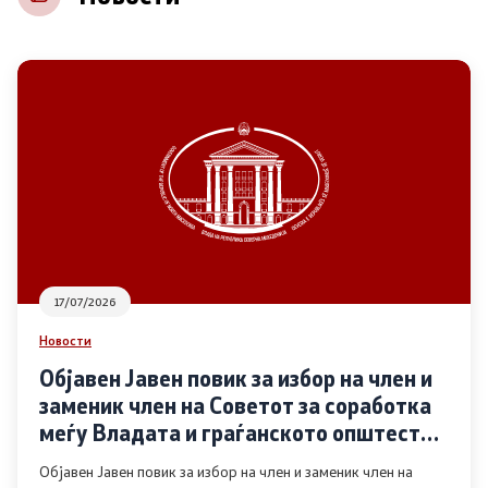
НВО
Регистар
Основање на здружение
Предлози
Предлози по години
17/07/2026
Дијалог меѓу Владата и граѓанскиот сектор
Новости
Објавен Јавен повик за избор на член и
Отворени денови за иницијативи на граѓанските
заменик член на Советот за соработка
организации
меѓу Владата и граѓанското општество
во областа Родова еднаквост
Објавен Јавен повик за избор на член и заменик член на
Финансиска поддршка