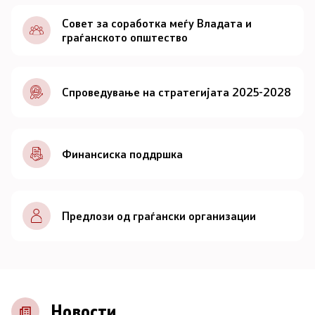
Документи
Совет за соработка меѓу Владата и
граѓанското општество
Документи
Спроведување на стратегијата 2025-2028
Совет
За советот
Финансиска поддршка
Документи
Записници и дневни редови од седниците на
Предлози од граѓански организации
Советот
Номинации
Контакт
Новости