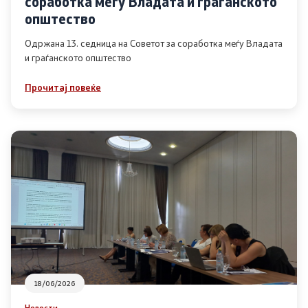
соработка меѓу Владата и граѓанското
Список на ОЈИ
општество
Одржана 13. седница на Советот за соработка меѓу Владата
и граѓанското општество
Контакт
Прочитај повеќе
Контакт
Линкови
Изјава за пристапност
Со еден клик до сите услуги
18/06/2026
Новости