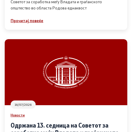
Советот за соработка меѓу Владата и граѓанското
општество во областа Родова еднаквост
Прегледи
Прочитај повеќе
Програми
Одлуки
Реализација
Комисија за ОЈИ
За комисијата
16/07/2026
Документи
Новости
Извештаи
Одржана 13. седница на Советот за