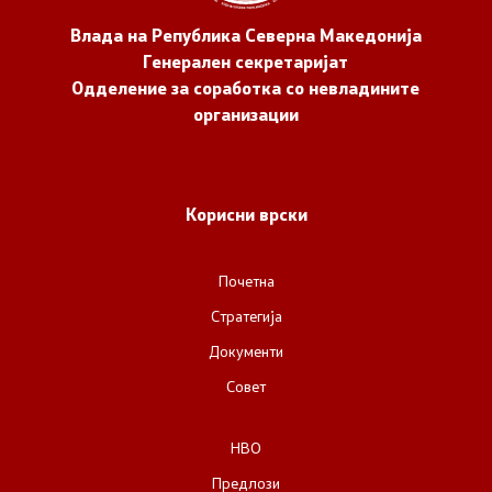
Влада на Република Северна Македонија
Генерален секретаријат
Одделение за соработка со невладините
организации
Корисни врски
Почетна
Стратегија
Документи
Совет
НВО
Предлози