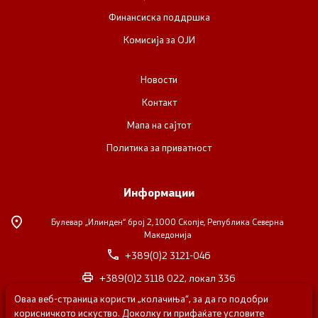
Финансиска поддршка
Комисија за ОЈИ
Новости
Контакт
Мапа на сајтот
Политика за приватност
Информации
Булевар „Илинден“ број 2,
1000 Скопје, Република Северна
Македонија
+389(0)2 3121-046
+389(0)2 3118 022, локал 336
Оваа веб-страница користи „колачиња“, за да го подобри
nvosorabotka@gs.gov.mk
корисничкото искуство. Доколку ги прифаќате условите