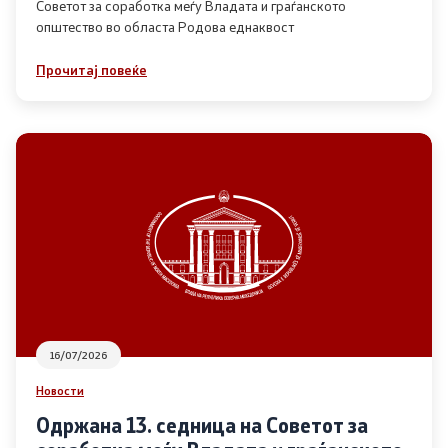
Советот за соработка меѓу Владата и граѓанското
општество во областа Родова еднаквост
Прегледи
Прочитај повеќе
Програми
Одлуки
Реализација
Комисија за ОЈИ
За комисијата
16/07/2026
Документи
Новости
Извештаи
Одржана 13. седница на Советот за