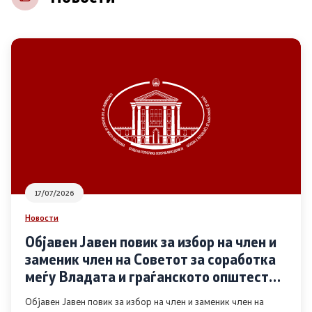
НВО
Регистар
Основање на здружение
Предлози
Предлози по години
17/07/2026
Дијалог меѓу Владата и граѓанскиот сектор
Новости
Објавен Јавен повик за избор на член и
Отворени денови за иницијативи на граѓанските
заменик член на Советот за соработка
организации
меѓу Владата и граѓанското општество
во областа Родова еднаквост
Објавен Јавен повик за избор на член и заменик член на
Финансиска поддршка