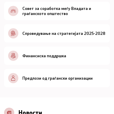
Документи
Совет за соработка меѓу Владата и
граѓанското општество
Документи
Спроведување на стратегијата 2025-2028
Совет
За советот
Финансиска поддршка
Документи
Записници и дневни редови од седниците на
Предлози од граѓански организации
Советот
Номинации
Контакт
Новости