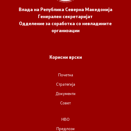
Влада на Република Северна Македонија
Генерален секретаријат
Одделение за соработка со невладините
организации
Корисни врски
Почетна
Стратегија
Документи
Совет
НВО
Предлози