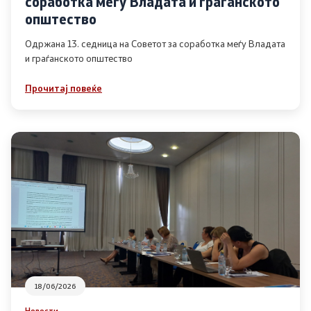
соработка меѓу Владата и граѓанското
Список на ОЈИ
општество
Одржана 13. седница на Советот за соработка меѓу Владата
и граѓанското општество
Контакт
Прочитај повеќе
Контакт
Линкови
Изјава за пристапност
Со еден клик до сите услуги
18/06/2026
Новости