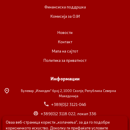
Финансиска поддршка
Комисија за ОЈИ
Новости
Контакт
Мапа на сајтот
Политика за приватност
Информации
Булевар „Илинден“ број 2,
1000 Скопје, Република Северна
Македонија
+389(0)2 3121-046
+389(0)2 3118 022, локал 336
Оваа веб-страница користи „колачиња“, за да го подобри
nvosorabotka@gs.gov.mk
корисничкото искуство. Доколку ги прифаќате условите