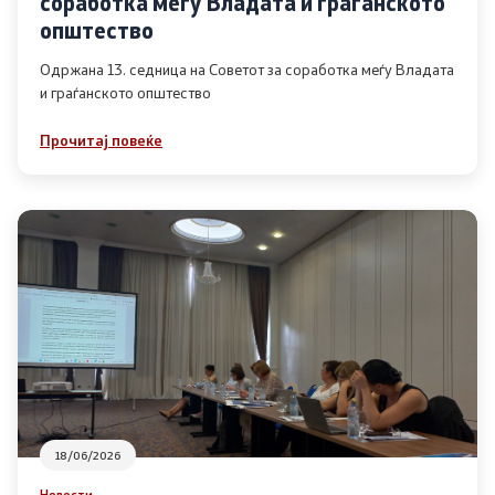
соработка меѓу Владата и граѓанското
Список на ОЈИ
општество
Одржана 13. седница на Советот за соработка меѓу Владата
и граѓанското општество
Контакт
Прочитај повеќе
Контакт
Линкови
Изјава за пристапност
Со еден клик до сите услуги
18/06/2026
Новости