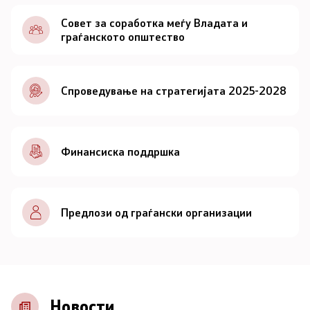
Документи
Совет за соработка меѓу Владата и
граѓанското општество
Документи
Спроведување на стратегијата 2025-2028
Совет
За советот
Финансиска поддршка
Документи
Записници и дневни редови од седниците на
Предлози од граѓански организации
Советот
Номинации
Контакт
Новости