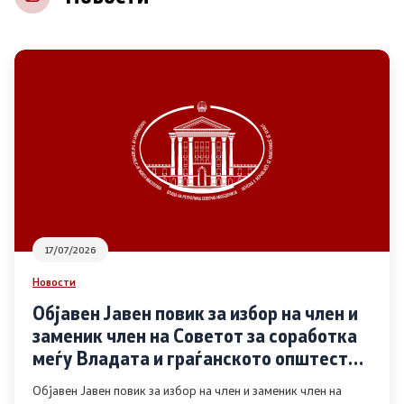
НВО
Регистар
Основање на здружение
Предлози
Предлози по години
17/07/2026
Дијалог меѓу Владата и граѓанскиот сектор
Новости
Објавен Јавен повик за избор на член и
Отворени денови за иницијативи на граѓанските
заменик член на Советот за соработка
организации
меѓу Владата и граѓанското општество
во областа Родова еднаквост
Објавен Јавен повик за избор на член и заменик член на
Финансиска поддршка