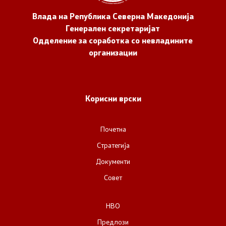
Влада на Република Северна Македонија
Генерален секретаријат
Одделение за соработка со невладините
организации
Корисни врски
Почетна
Стратегија
Документи
Совет
НВО
Предлози