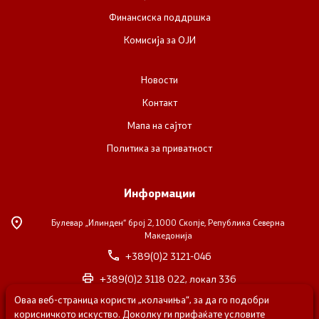
Финансиска поддршка
Комисија за ОЈИ
Новости
Контакт
Мапа на сајтот
Политика за приватност
Информации
Булевар „Илинден“ број 2,
1000 Скопје, Република Северна
Македонија
+389(0)2 3121-046
+389(0)2 3118 022, локал 336
Оваа веб-страница користи „колачиња“, за да го подобри
nvosorabotka@gs.gov.mk
корисничкото искуство. Доколку ги прифаќате условите