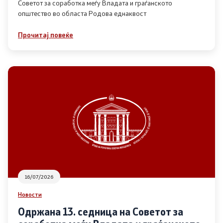
Советот за соработка меѓу Владата и граѓанското
општество во областа Родова еднаквост
Прегледи
Прочитај повеќе
Програми
Одлуки
Реализација
Комисија за ОЈИ
За комисијата
16/07/2026
Документи
Новости
Извештаи
Одржана 13. седница на Советот за