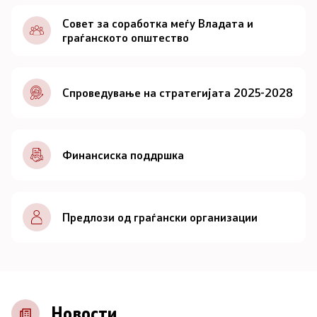
Документи
Совет за соработка меѓу Владата и
граѓанското општество
Документи
Спроведување на стратегијата 2025-2028
Совет
За советот
Финансиска поддршка
Документи
Записници и дневни редови од седниците на
Предлози од граѓански организации
Советот
Номинации
Контакт
Новости