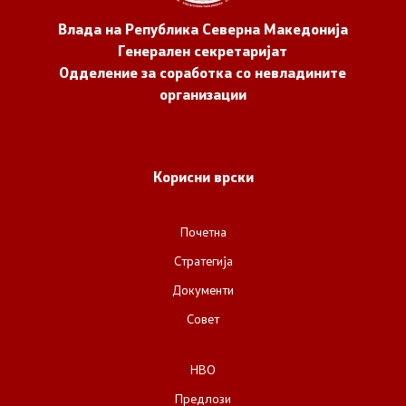
Влада на Република Северна Македонија
Генерален секретаријат
Одделение за соработка со невладините
организации
Корисни врски
Почетна
Стратегија
Документи
Совет
НВО
Предлози