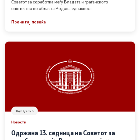
Советот за соработка меѓу Владата и граѓанското
општество во областа Родова еднаквост
Прегледи
Прочитај повеќе
Програми
Одлуки
Реализација
Комисија за ОЈИ
За комисијата
16/07/2026
Документи
Новости
Извештаи
Одржана 13. седница на Советот за