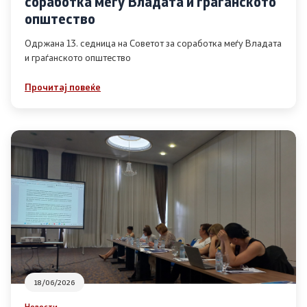
соработка меѓу Владата и граѓанското
Список на ОЈИ
општество
Одржана 13. седница на Советот за соработка меѓу Владата
и граѓанското општество
Контакт
Прочитај повеќе
Контакт
Линкови
Изјава за пристапност
Со еден клик до сите услуги
18/06/2026
Новости