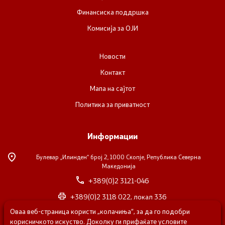
Финансиска поддршка
Комисија за ОЈИ
Новости
Контакт
Мапа на сајтот
Политика за приватност
Информации
Булевар „Илинден“ број 2,
1000 Скопје, Република Северна
Македонија
+389(0)2 3121-046
+389(0)2 3118 022, локал 336
Оваа веб-страница користи „колачиња“, за да го подобри
nvosorabotka@gs.gov.mk
корисничкото искуство. Доколку ги прифаќате условите