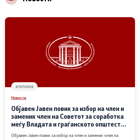
НВО
Регистар
Основање на здружение
Предлози
Предлози по години
17/07/2026
Дијалог меѓу Владата и граѓанскиот сектор
Новости
Објавен Јавен повик за избор на член и
Отворени денови за иницијативи на граѓанските
заменик член на Советот за соработка
организации
меѓу Владата и граѓанското општество
во областа Родова еднаквост
Објавен Јавен повик за избор на член и заменик член на
Финансиска поддршка