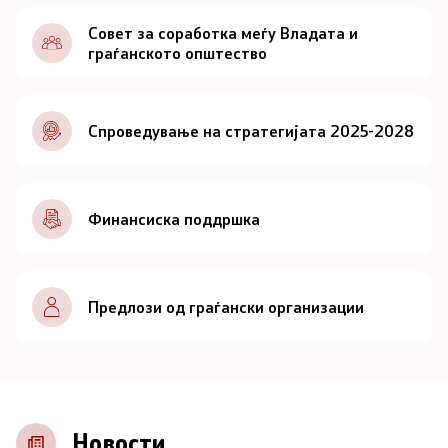
Документи
Совет за соработка меѓу Владата и
граѓанското општество
Документи
Спроведување на стратегијата 2025-2028
Совет
За советот
Финансиска поддршка
Документи
Записници и дневни редови од седниците на
Предлози од граѓански организации
Советот
Номинации
Контакт
Новости