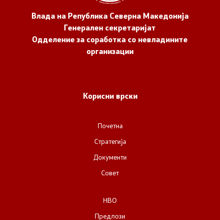
Влада на Република Северна Македонија
Генерален секретаријат
Одделение за соработка со невладините
организации
Корисни врски
Почетна
Стратегија
Документи
Совет
НВО
Предлози