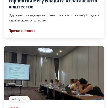
соработка меѓу Владата и граѓанското
Список на ОЈИ
општество
Одржана 13. седница на Советот за соработка меѓу Владата
и граѓанското општество
Контакт
Прочитај повеќе
Контакт
Линкови
Изјава за пристапност
Со еден клик до сите услуги
18/06/2026
Новости