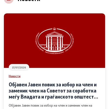
НВО
Регистар
Основање на здружение
Предлози
Предлози по години
17/07/2026
Дијалог меѓу Владата и граѓанскиот сектор
Новости
Објавен Јавен повик за избор на член и
Отворени денови за иницијативи на граѓанските
заменик член на Советот за соработка
организации
меѓу Владата и граѓанското општество
во областа Родова еднаквост
Објавен Јавен повик за избор на член и заменик член на
Финансиска поддршка