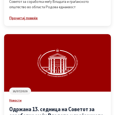
Советот за соработка меѓу Владата и граѓанското
општество во областа Родова еднаквост
Прегледи
Прочитај повеќе
Програми
Одлуки
Реализација
Комисија за ОЈИ
За комисијата
16/07/2026
Документи
Новости
Извештаи
Одржана 13. седница на Советот за