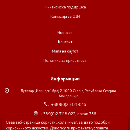
Финансиска поддршка
Комисија за ОЈИ
Новости
Контакт
Мапа на сајтот
Политика за приватност
Информации
Булевар „Илинден“ број 2,
1000 Скопје, Република Северна
Македонија
+389(0)2 3121-046
+389(0)2 3118 022, локал 336
Оваа веб-страница користи „колачиња“, за да го подобри
nvosorabotka@gs.gov.mk
корисничкото искуство. Доколку ги прифаќате условите