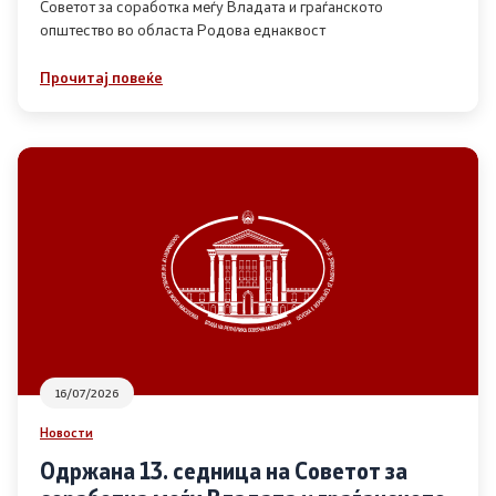
Советот за соработка меѓу Владата и граѓанското
општество во областа Родова еднаквост
Прегледи
Прочитај повеќе
Програми
Одлуки
Реализација
Комисија за ОЈИ
За комисијата
16/07/2026
Документи
Новости
Извештаи
Одржана 13. седница на Советот за