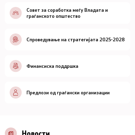
Документи
Совет за соработка меѓу Владата и
граѓанското општество
Документи
Спроведување на стратегијата 2025-2028
Совет
За советот
Финансиска поддршка
Документи
Записници и дневни редови од седниците на
Предлози од граѓански организации
Советот
Номинации
Контакт
Новости