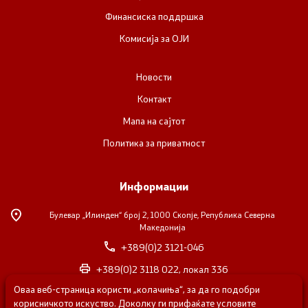
Финансиска поддршка
Комисија за ОЈИ
Новости
Контакт
Мапа на сајтот
Политика за приватност
Информации
Булевар „Илинден“ број 2,
1000 Скопје, Република Северна
Македонија
+389(0)2 3121-046
+389(0)2 3118 022, локал 336
Оваа веб-страница користи „колачиња“, за да го подобри
nvosorabotka@gs.gov.mk
корисничкото искуство. Доколку ги прифаќате условите