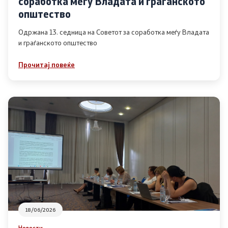
соработка меѓу Владата и граѓанското
Список на ОЈИ
општество
Одржана 13. седница на Советот за соработка меѓу Владата
и граѓанското општество
Контакт
Прочитај повеќе
Контакт
Линкови
Изјава за пристапност
Со еден клик до сите услуги
18/06/2026
Новости