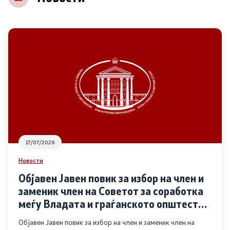
НВО
Регистар
Основање на здружение
Предлози
Предлози по години
17/07/2026
Дијалог меѓу Владата и граѓанскиот сектор
Новости
Објавен Јавен повик за избор на член и
Отворени денови за иницијативи на граѓанските
заменик член на Советот за соработка
организации
меѓу Владата и граѓанското општество
во областа Родова еднаквост
Објавен Јавен повик за избор на член и заменик член на
Финансиска поддршка