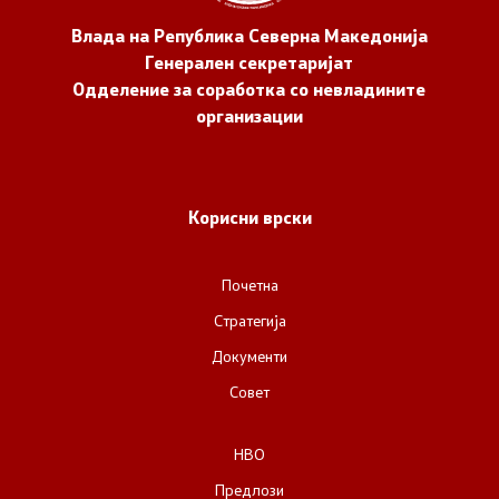
Влада на Република Северна Македонија
Генерален секретаријат
Одделение за соработка со невладините
организации
Корисни врски
Почетна
Стратегија
Документи
Совет
НВО
Предлози