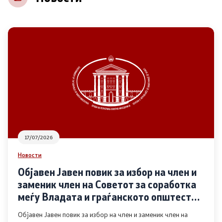
НВО
Регистар
Основање на здружение
Предлози
Предлози по години
17/07/2026
Дијалог меѓу Владата и граѓанскиот сектор
Новости
Објавен Јавен повик за избор на член и
Отворени денови за иницијативи на граѓанските
заменик член на Советот за соработка
организации
меѓу Владата и граѓанското општество
во областа Родова еднаквост
Објавен Јавен повик за избор на член и заменик член на
Финансиска поддршка