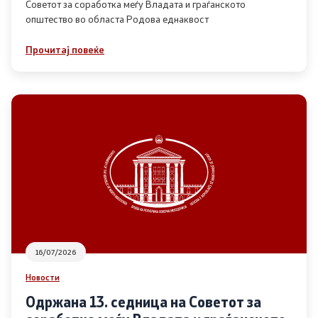
Советот за соработка меѓу Владата и граѓанското
општество во областа Родова еднаквост
Прегледи
Прочитај повеќе
Програми
Одлуки
Реализација
Комисија за ОЈИ
За комисијата
16/07/2026
Документи
Новости
Извештаи
Одржана 13. седница на Советот за