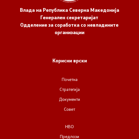
Влада на Република Северна Македонија
Генерален секретаријат
Одделение за соработка со невладините
организации
Корисни врски
Почетна
Стратегија
Документи
Совет
НВО
Предлози