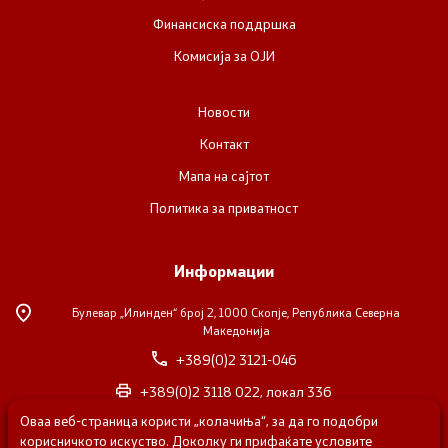
Финансиска поддршка
Комисија за ОЈИ
Новости
Контакт
Мапа на сајтот
Политика за приватност
Информации
Булевар „Илинден“ број 2,
1000 Скопје, Република Северна
Македонија
+389(0)2 3121-046
+389(0)2 3118 022, локал 336
Оваа веб-страница користи „колачиња“, за да го подобри
nvosorabotka@gs.gov.mk
корисничкото искуство. Доколку ги прифаќате условите