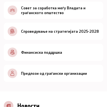
Документи
Совет за соработка меѓу Владата и
граѓанското општество
Документи
Спроведување на стратегијата 2025-2028
Совет
За советот
Финансиска поддршка
Документи
Записници и дневни редови од седниците на
Предлози од граѓански организации
Советот
Номинации
Контакт
Новости