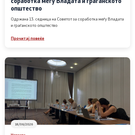
соработка меѓу Владата и граѓанското
Список на ОЈИ
општество
Одржана 13. седница на Советот за соработка меѓу Владата
и граѓанското општество
Контакт
Прочитај повеќе
Контакт
Линкови
Изјава за пристапност
Со еден клик до сите услуги
18/06/2026
Новости