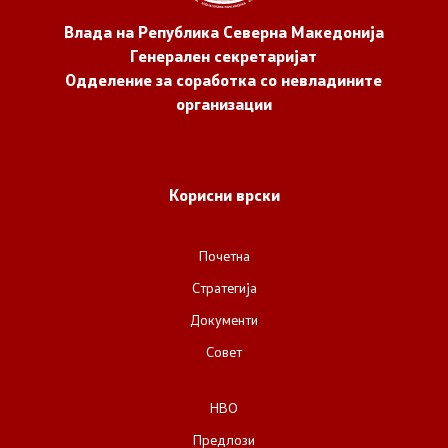
Влада на Република Северна Македонија
Генерален секретаријат
Одделение за соработка со невладините
организации
Корисни врски
Почетна
Стратегија
Документи
Совет
НВО
Предлози