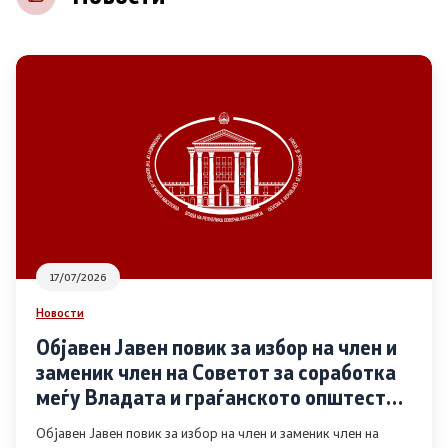
НВО
Регистар
Основање на здружение
Предлози
Предлози по години
17/07/2026
Дијалог меѓу Владата и граѓанскиот сектор
Новости
Објавен Јавен повик за избор на член и
Отворени денови за иницијативи на граѓанските
заменик член на Советот за соработка
организации
меѓу Владата и граѓанското општество
во областа Родова еднаквост
Објавен Јавен повик за избор на член и заменик член на
Финансиска поддршка