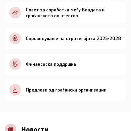
Документи
Совет за соработка меѓу Владата и
граѓанското општество
Документи
Спроведување на стратегијата 2025-2028
Совет
За советот
Финансиска поддршка
Документи
Записници и дневни редови од седниците на
Предлози од граѓански организации
Советот
Номинации
Контакт
Новости