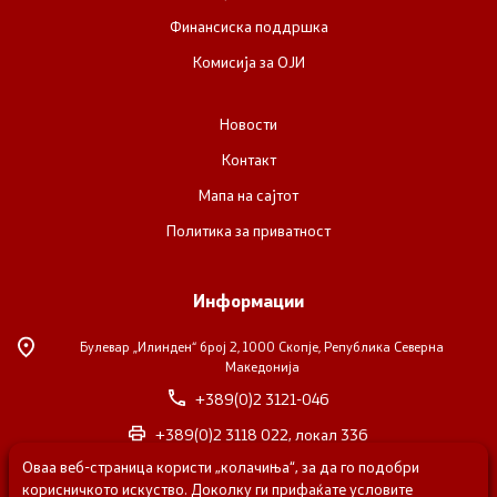
Финансиска поддршка
Комисија за ОЈИ
Новости
Контакт
Мапа на сајтот
Политика за приватност
Информации
Булевар „Илинден“ број 2,
1000 Скопје, Република Северна
Македонија
+389(0)2 3121-046
+389(0)2 3118 022, локал 336
Оваа веб-страница користи „колачиња“, за да го подобри
nvosorabotka@gs.gov.mk
корисничкото искуство. Доколку ги прифаќате условите