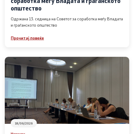
соработка меѓу Владата и граѓанското
Список на ОЈИ
општество
Одржана 13. седница на Советот за соработка меѓу Владата
и граѓанското општество
Контакт
Прочитај повеќе
Контакт
Линкови
Изјава за пристапност
Со еден клик до сите услуги
18/06/2026
Новости