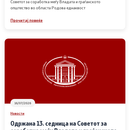
Советот за соработка меѓу Владата и граѓанското
општество во областа Родова еднаквост
Прегледи
Прочитај повеќе
Програми
Одлуки
Реализација
Комисија за ОЈИ
За комисијата
16/07/2026
Документи
Новости
Извештаи
Одржана 13. седница на Советот за