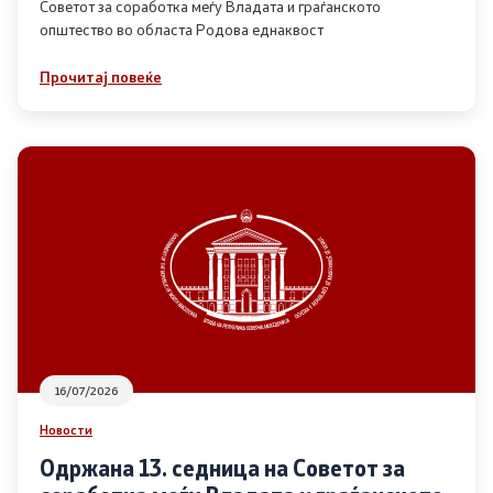
Советот за соработка меѓу Владата и граѓанското
општество во областа Родова еднаквост
Прегледи
Прочитај повеќе
Програми
Одлуки
Реализација
Комисија за ОЈИ
За комисијата
16/07/2026
Документи
Новости
Извештаи
Одржана 13. седница на Советот за