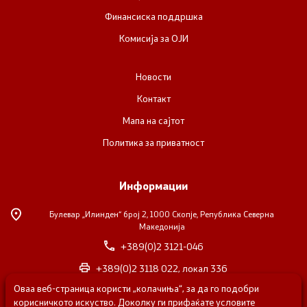
Финансиска поддршка
Комисија за ОЈИ
Новости
Контакт
Мапа на сајтот
Политика за приватност
Информации
Булевар „Илинден“ број 2,
1000 Скопје, Република Северна
Македонија
+389(0)2 3121-046
+389(0)2 3118 022, локал 336
Оваа веб-страница користи „колачиња“, за да го подобри
nvosorabotka@gs.gov.mk
корисничкото искуство. Доколку ги прифаќате условите