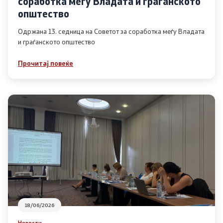
соработка меѓу Владата и граѓанското
Список на ОЈИ
општество
Одржана 13. седница на Советот за соработка меѓу Владата
и граѓанското општество
Контакт
Прочитај повеќе
Контакт
Линкови
Изјава за пристапност
Со еден клик до сите услуги
18/06/2026
Новости