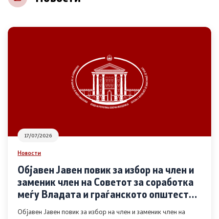
НВО
Регистар
Основање на здружение
Предлози
Предлози по години
17/07/2026
Дијалог меѓу Владата и граѓанскиот сектор
Новости
Објавен Јавен повик за избор на член и
Отворени денови за иницијативи на граѓанските
заменик член на Советот за соработка
организации
меѓу Владата и граѓанското општество
во областа Родова еднаквост
Објавен Јавен повик за избор на член и заменик член на
Финансиска поддршка