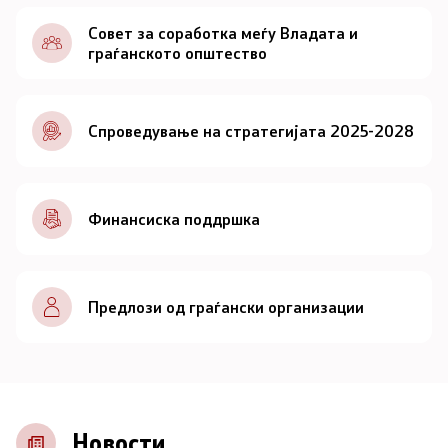
Документи
Совет за соработка меѓу Владата и
граѓанското општество
Документи
Спроведување на стратегијата 2025-2028
Совет
За советот
Финансиска поддршка
Документи
Записници и дневни редови од седниците на
Предлози од граѓански организации
Советот
Номинации
Контакт
Новости