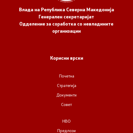
Влада на Република Северна Македонија
Генерален секретаријат
Одделение за соработка со невладините
организации
Корисни врски
Почетна
Стратегија
Документи
Совет
НВО
Предлози