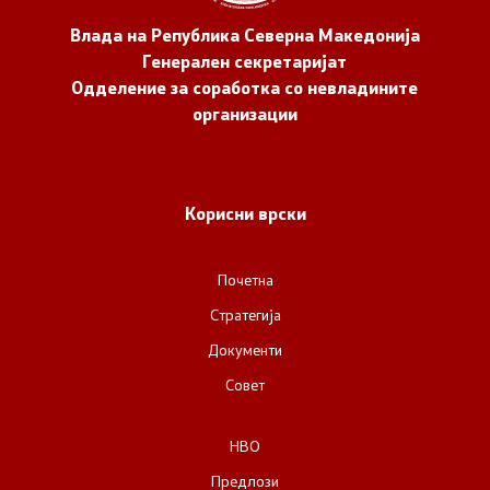
Влада на Република Северна Македонија
Генерален секретаријат
Одделение за соработка со невладините
организации
Корисни врски
Почетна
Стратегија
Документи
Совет
НВО
Предлози