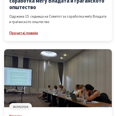
соработка меѓу Владата и граѓанското
Список на ОЈИ
општество
Одржана 13. седница на Советот за соработка меѓу Владата
и граѓанското општество
Контакт
Прочитај повеќе
Контакт
Линкови
Изјава за пристапност
Со еден клик до сите услуги
18/06/2026
Новости