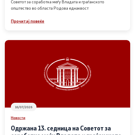
Советот за соработка меѓу Владата и граѓанското
општество во областа Родова еднаквост
Прегледи
Прочитај повеќе
Програми
Одлуки
Реализација
Комисија за ОЈИ
За комисијата
16/07/2026
Документи
Новости
Извештаи
Одржана 13. седница на Советот за