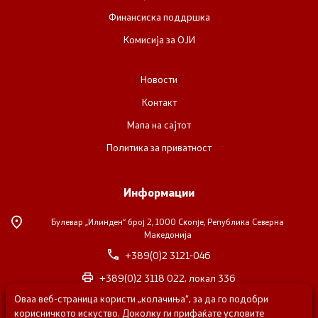
Финансиска поддршка
Комисија за ОЈИ
Новости
Контакт
Мапа на сајтот
Политика за приватност
Информации
Булевар „Илинден“ број 2,
1000 Скопје, Република Северна
Македонија
+389(0)2 3121-046
+389(0)2 3118 022, локал 336
Оваа веб-страница користи „колачиња“, за да го подобри
nvosorabotka@gs.gov.mk
корисничкото искуство. Доколку ги прифаќате условите