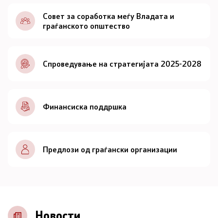
Документи
Совет за соработка меѓу Владата и
граѓанското општество
Документи
Спроведување на стратегијата 2025-2028
Совет
За советот
Финансиска поддршка
Документи
Записници и дневни редови од седниците на
Предлози од граѓански организации
Советот
Номинации
Контакт
Новости