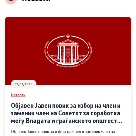
НВО
Регистар
Основање на здружение
Предлози
Предлози по години
17/07/2026
Дијалог меѓу Владата и граѓанскиот сектор
Новости
Објавен Јавен повик за избор на член и
Отворени денови за иницијативи на граѓанските
заменик член на Советот за соработка
организации
меѓу Владата и граѓанското општество
во областа Родова еднаквост
Објавен Јавен повик за избор на член и заменик член на
Финансиска поддршка