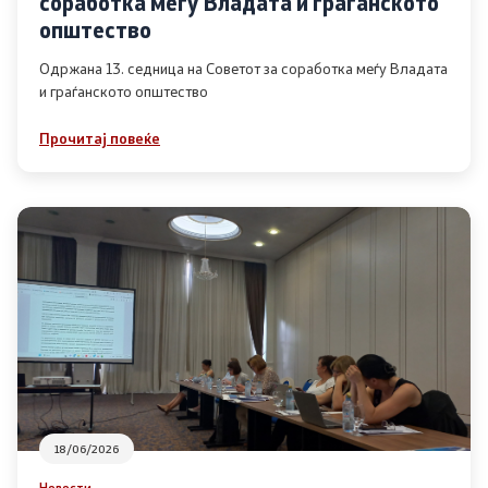
соработка меѓу Владата и граѓанското
Список на ОЈИ
општество
Одржана 13. седница на Советот за соработка меѓу Владата
и граѓанското општество
Контакт
Прочитај повеќе
Контакт
Линкови
Изјава за пристапност
Со еден клик до сите услуги
18/06/2026
Новости