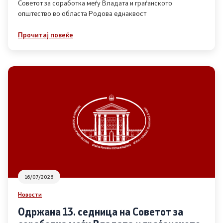
Советот за соработка меѓу Владата и граѓанското
општество во областа Родова еднаквост
Прегледи
Прочитај повеќе
Програми
Одлуки
Реализација
Комисија за ОЈИ
За комисијата
16/07/2026
Документи
Новости
Извештаи
Одржана 13. седница на Советот за