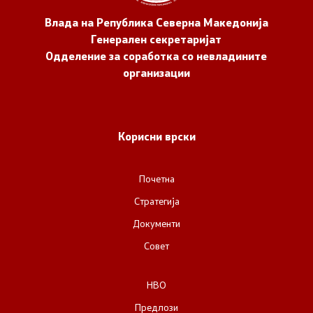
Влада на Република Северна Македонија
Генерален секретаријат
Одделение за соработка со невладините
организации
Корисни врски
Почетна
Стратегија
Документи
Совет
НВО
Предлози