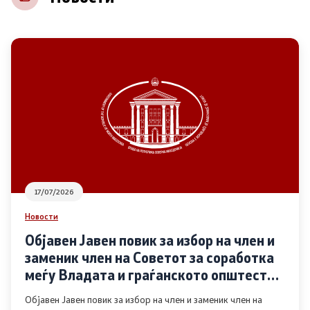
НВО
Регистар
Основање на здружение
Предлози
Предлози по години
17/07/2026
Дијалог меѓу Владата и граѓанскиот сектор
Новости
Објавен Јавен повик за избор на член и
Отворени денови за иницијативи на граѓанските
заменик член на Советот за соработка
организации
меѓу Владата и граѓанското општество
во областа Родова еднаквост
Објавен Јавен повик за избор на член и заменик член на
Финансиска поддршка