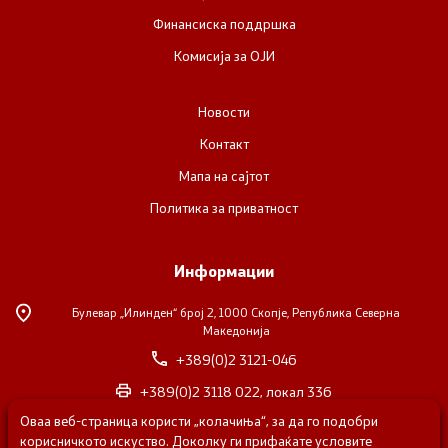
Финансиска поддршка
Комисија за ОЈИ
Новости
Контакт
Мапа на сајтот
Политика за приватност
Информации
Булевар „Илинден“ број 2,
1000 Скопје, Република Северна
Македонија
+389(0)2 3121-046
+389(0)2 3118 022, локал 336
Оваа веб-страница користи „колачиња“, за да го подобри
nvosorabotka@gs.gov.mk
корисничкото искуство. Доколку ги прифаќате условите