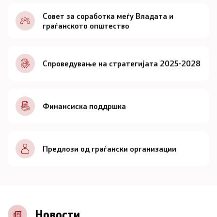
Документи
Совет за соработка меѓу Владата и
граѓанското општество
Документи
Спроведување на стратегијата 2025-2028
Совет
За советот
Финансиска поддршка
Документи
Записници и дневни редови од седниците на
Предлози од граѓански организации
Советот
Номинации
Контакт
Новости