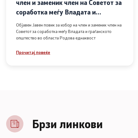
член и заменик член на Советот за
соработка меѓу Владата и
граѓанското општество во областа
Објавен Јавен повик за избор на член и заменик член на
Родова еднаквост
Советот за соработка меѓу Владата и граѓанското
општество во областа Родова еднаквост
Прочитај повеќе
Брзи линкови