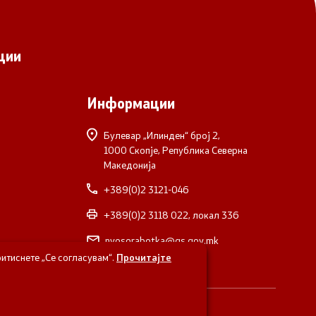
ции
Информации
Булевар „Илинден“ број 2,
1000 Скопје, Република Северна
Македонија
+389(0)2 3121-046
+389(0)2 3118 022, локал 336
nvosorabotka@gs.gov.mk
итиснете „Се согласувам“.
Прочитајте
верна Македонија