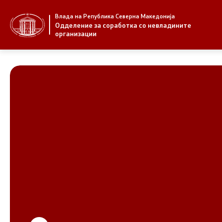
Влада на Република Северна Македонија
За нас
Стратегија
Одделение за соработка со невладините
организации
За нас
Стратегии
Новости
Извештаи
Јавни повици
Спроведув
НВО
Предлози
Регистар
Предлози 