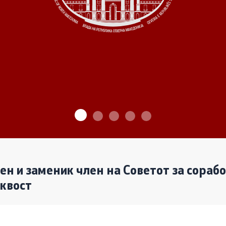
ѓу Владата и граѓанскиот
Програми
Одлуки
денови за иницијативи на
те организации
Реализација
лен и заменик член на Советот за сораб
аквост