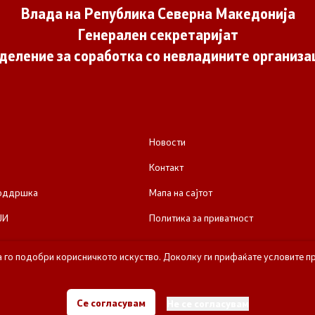
Влада на Република Северна Македонија
Генерален секретаријат
деление за соработка со невладините организа
Новости
Контакт
поддршка
Мапа на сајтот
ЈИ
Политика за приватност
а го подобри корисничкото искуство. Доколку ги прифаќате условите пр
е за соработка со невладините организации - Влада на Република Се
Се согласувам
Не се согласувам
Сите права задржани