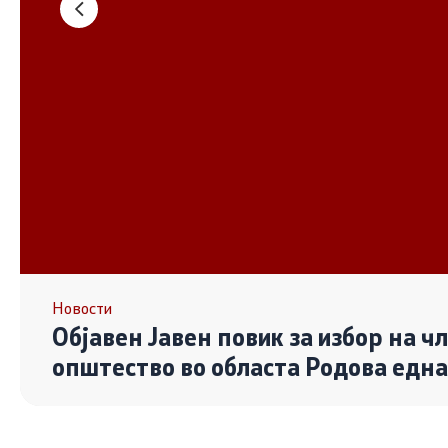
Основање на здружение
Дијалог ме
сектор
Отворени 
граѓански
Контакт
Контакт
Линкови
Новости
Објавен Јавен повик за избор на ч
Изјава за пристапност
општество во областа Родова едн