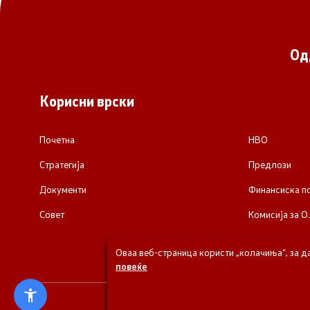
Од
Корисни врски
Почетна
НВО
Стратегија
Предлози
Документи
Финансиска 
Совет
Комисија за О
Оваа веб-страница користи „колачиња“, за д
повеќе
© 2026 Одделени