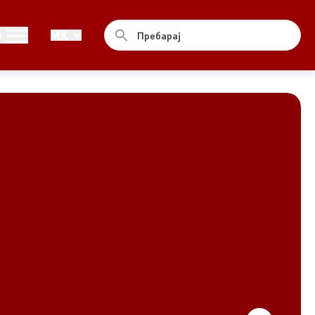
Совет
и
MK
За советот
Документи
Записници и дневни редови од
седниците на Советот
Номинации
Контакт
Комисија за ОЈИ
За комисијата