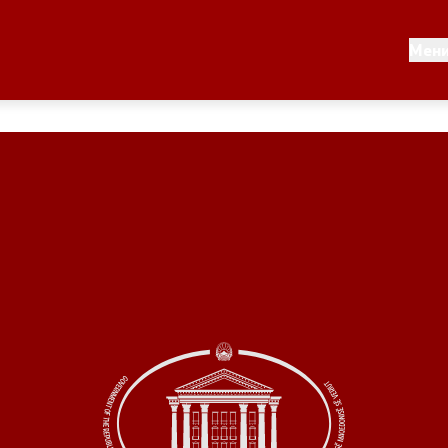
Документи
Мен
 по години
Документи
ање на стратегија
Финансиска поддршка
по години
Прегледи