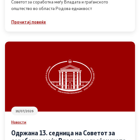
Советот за соработка меѓу Владата и граѓанското
општество во областа Родова еднаквост
Прегледи
Прочитај повеќе
Програми
Одлуки
Реализација
Комисија за ОЈИ
За комисијата
16/07/2026
Документи
Новости
Извештаи
Одржана 13. седница на Советот за