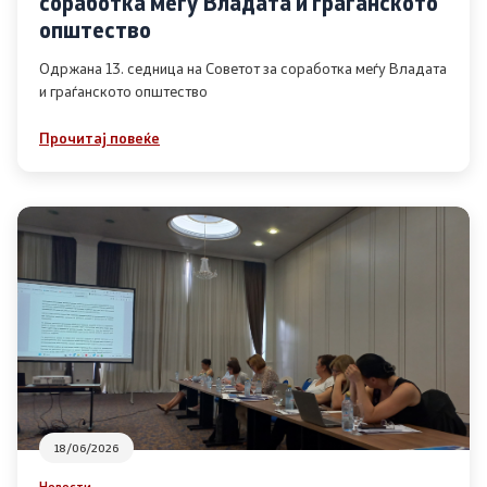
соработка меѓу Владата и граѓанското
Список на ОЈИ
општество
Одржана 13. седница на Советот за соработка меѓу Владата
и граѓанското општество
Контакт
Прочитај повеќе
Контакт
Линкови
Изјава за пристапност
Со еден клик до сите услуги
18/06/2026
Новости