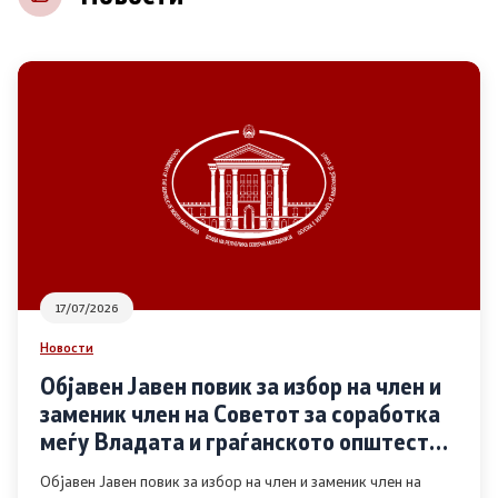
НВО
Регистар
Основање на здружение
Предлози
Предлози по години
17/07/2026
Дијалог меѓу Владата и граѓанскиот сектор
Новости
Објавен Јавен повик за избор на член и
Отворени денови за иницијативи на граѓанските
заменик член на Советот за соработка
организации
меѓу Владата и граѓанското општество
во областа Родова еднаквост
Објавен Јавен повик за избор на член и заменик член на
Финансиска поддршка