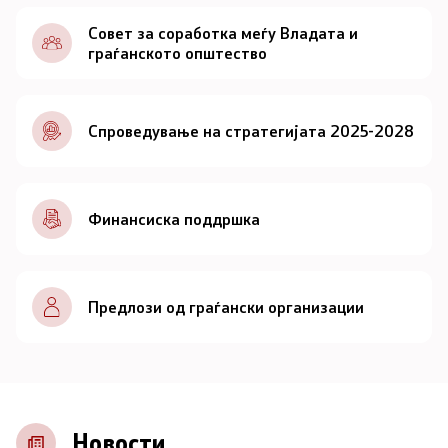
Документи
Совет за соработка меѓу Владата и
граѓанското општество
Документи
Спроведување на стратегијата 2025-2028
Совет
За советот
Финансиска поддршка
Документи
Записници и дневни редови од седниците на
Предлози од граѓански организации
Советот
Номинации
Контакт
Новости