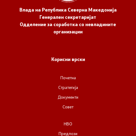
Влада на Република Северна Македонија
Генерален секретаријат
Одделение за соработка со невладините
организации
Корисни врски
Почетна
Стратегија
Документи
Совет
НВО
Предлози