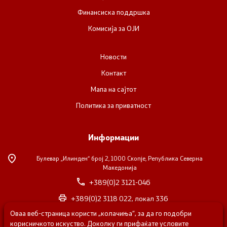
Финансиска поддршка
Комисија за ОЈИ
Новости
Контакт
Мапа на сајтот
Политика за приватност
Информации
Булевар „Илинден“ број 2,
1000 Скопје, Република Северна
Македонија
+389(0)2 3121-046
+389(0)2 3118 022, локал 336
Оваа веб-страница користи „колачиња“, за да го подобри
nvosorabotka@gs.gov.mk
корисничкото искуство. Доколку ги прифаќате условите