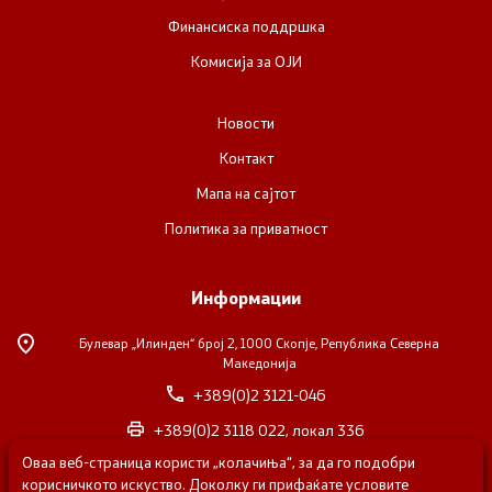
Финансиска поддршка
Комисија за ОЈИ
Новости
Контакт
Мапа на сајтот
Политика за приватност
Информации
Булевар „Илинден“ број 2,
1000 Скопје, Република Северна
Македонија
+389(0)2 3121-046
+389(0)2 3118 022, локал 336
Оваа веб-страница користи „колачиња“, за да го подобри
nvosorabotka@gs.gov.mk
корисничкото искуство. Доколку ги прифаќате условите