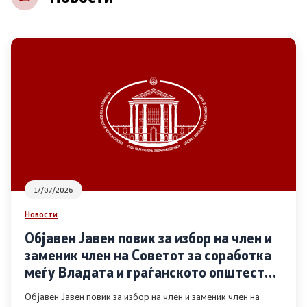
НВО
Регистар
Основање на здружение
Предлози
Предлози по години
17/07/2026
Дијалог меѓу Владата и граѓанскиот сектор
Новости
Објавен Јавен повик за избор на член и
Отворени денови за иницијативи на граѓанските
заменик член на Советот за соработка
организации
меѓу Владата и граѓанското општество
во областа Родова еднаквост
Објавен Јавен повик за избор на член и заменик член на
Финансиска поддршка