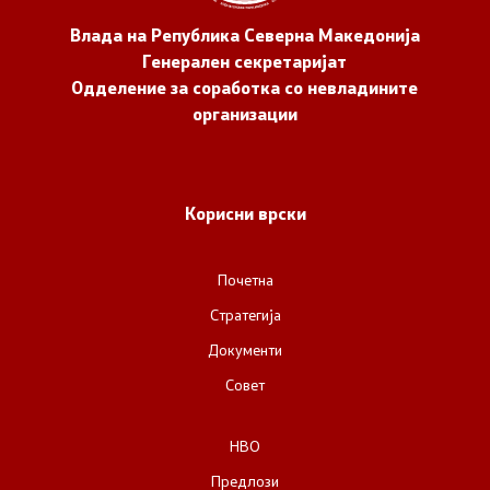
Влада на Република Северна Македонија
Генерален секретаријат
Одделение за соработка со невладините
организации
Корисни врски
Почетна
Стратегија
Документи
Совет
НВО
Предлози