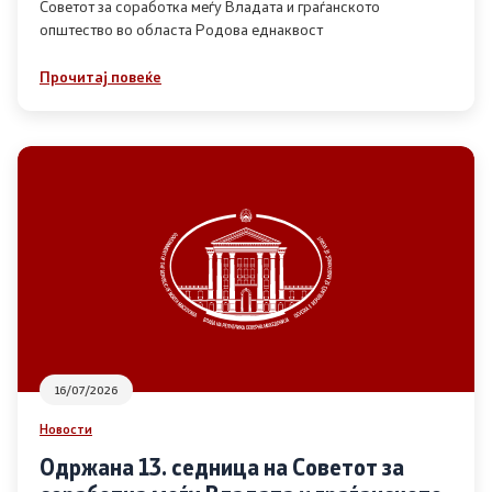
Советот за соработка меѓу Владата и граѓанското
општество во областа Родова еднаквост
Прегледи
Прочитај повеќе
Програми
Одлуки
Реализација
Комисија за ОЈИ
За комисијата
16/07/2026
Документи
Новости
Извештаи
Одржана 13. седница на Советот за