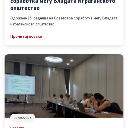
соработка меѓу Владата и граѓанското
Список на ОЈИ
општество
Одржана 13. седница на Советот за соработка меѓу Владата
и граѓанското општество
Контакт
Прочитај повеќе
Контакт
Линкови
Изјава за пристапност
Со еден клик до сите услуги
18/06/2026
Новости