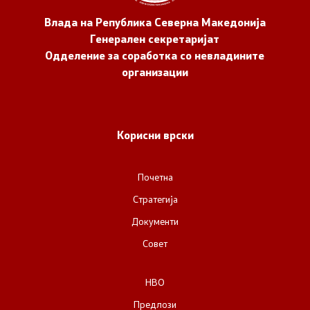
Влада на Република Северна Македонија
Генерален секретаријат
Одделение за соработка со невладините
организации
Корисни врски
Почетна
Стратегија
Документи
Совет
НВО
Предлози