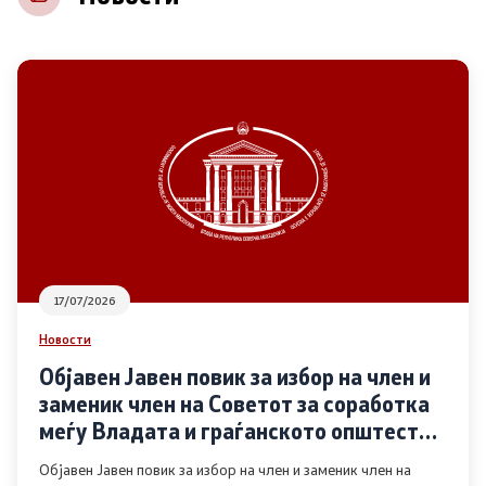
НВО
Регистар
Основање на здружение
Предлози
Предлози по години
17/07/2026
Дијалог меѓу Владата и граѓанскиот сектор
Новости
Објавен Јавен повик за избор на член и
Отворени денови за иницијативи на граѓанските
заменик член на Советот за соработка
организации
меѓу Владата и граѓанското општество
во областа Родова еднаквост
Објавен Јавен повик за избор на член и заменик член на
Финансиска поддршка