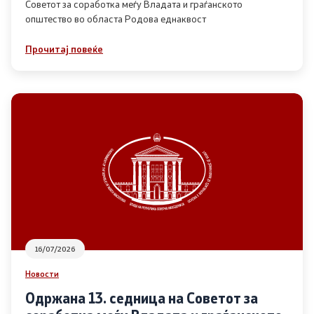
Советот за соработка меѓу Владата и граѓанското
општество во областа Родова еднаквост
Прегледи
Прочитај повеќе
Програми
Одлуки
Реализација
Комисија за ОЈИ
За комисијата
16/07/2026
Документи
Новости
Извештаи
Одржана 13. седница на Советот за