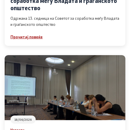
соработка меѓу Владата и граѓанското
Список на ОЈИ
општество
Одржана 13. седница на Советот за соработка меѓу Владата
и граѓанското општество
Контакт
Прочитај повеќе
Контакт
Линкови
Изјава за пристапност
Со еден клик до сите услуги
18/06/2026
Новости