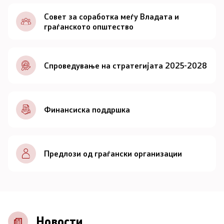
Документи
Совет за соработка меѓу Владата и
граѓанското општество
Документи
Спроведување на стратегијата 2025-2028
Совет
За советот
Финансиска поддршка
Документи
Записници и дневни редови од седниците на
Предлози од граѓански организации
Советот
Номинации
Контакт
Новости