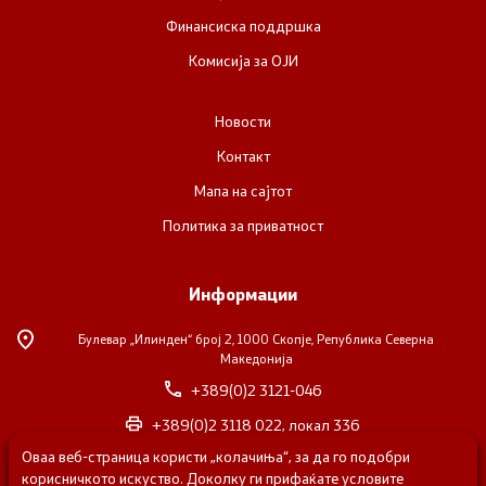
Финансиска поддршка
Комисија за ОЈИ
Новости
Контакт
Мапа на сајтот
Политика за приватност
Информации
Булевар „Илинден“ број 2,
1000 Скопје, Република Северна
Македонија
+389(0)2 3121-046
+389(0)2 3118 022, локал 336
Оваа веб-страница користи „колачиња“, за да го подобри
nvosorabotka@gs.gov.mk
корисничкото искуство. Доколку ги прифаќате условите