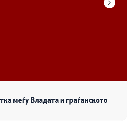
Документи
Извештаи
Список на ОЈИ
Со еден клик до сите услуги
отка меѓу Владата и граѓанското