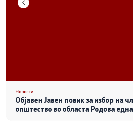
Основање на здружение
Дијалог ме
сектор
Отворени 
граѓански
Контакт
Контакт
Линкови
Новости
Објавен Јавен повик за избор на ч
Изјава за пристапност
општество во областа Родова едн