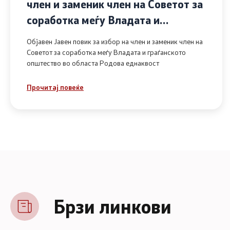
член и заменик член на Советот за
соработка меѓу Владата и
граѓанското општество во областа
Објавен Јавен повик за избор на член и заменик член на
Родова еднаквост
Советот за соработка меѓу Владата и граѓанското
општество во областа Родова еднаквост
Прочитај повеќе
Брзи линкови