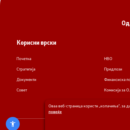
Од
Корисни врски
Почетна
НВО
Стратегија
Предлози
Документи
Финансиска 
Совет
Комисија за О
Оваа веб-страница користи „колачиња“, за д
повеќе
© 2026 Одделени