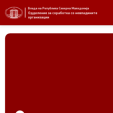
Влада на Република Северна Македонија
За нас
Стратегија
Одделение за соработка со невладините
организации
За нас
Стратегии
Новости
Извештаи
Јавни повици
Спроведув
НВО
Предлози
Регистар
Предлози 