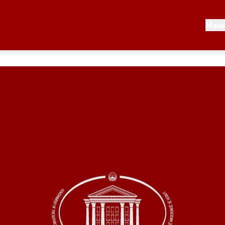
Документи
Мен
 по години
Документи
ање на стратегија
Финансиска поддршка
по години
Прегледи