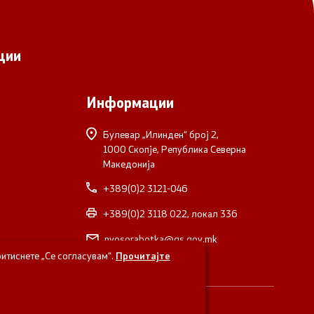
ции
Информации
Булевар „Илинден“ број 2,
1000 Скопје, Република Северна
Македонија
+389(0)2 3121-046
+389(0)2 3118 022, локал 336
nvosorabotka@gs.gov.mk
итиснете „Се согласувам“.
Прочитајте
верна Македонија