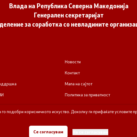
Влада на Република Северна Македонија
Генерален секретаријат
деление за соработка со невладините организа
Новости
Контакт
поддршка
Мапа на сајтот
ЈИ
Политика за приватност
а го подобри корисничкото искуство. Доколку ги прифаќате условите пр
е за соработка со невладините организации - Влада на Република Се
Се согласувам
Не се согласувам
Сите права задржани