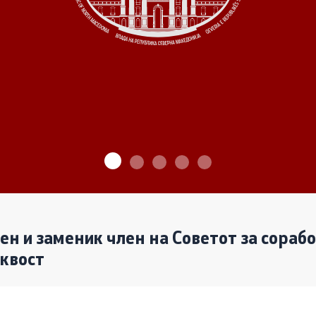
ѓу Владата и граѓанскиот
Програми
Одлуки
денови за иницијативи на
те организации
Реализација
лен и заменик член на Советот за сораб
аквост