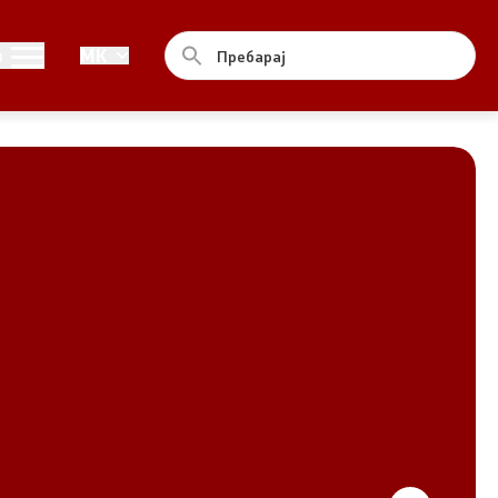
Совет
и
MK
За советот
Документи
Записници и дневни редови од
седниците на Советот
Номинации
Контакт
Комисија за ОЈИ
За комисијата