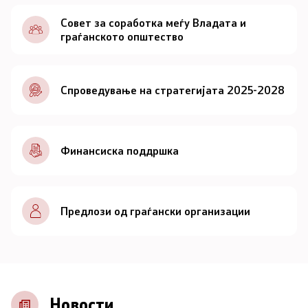
Документи
Совет за соработка меѓу Владата и
граѓанското општество
Документи
Спроведување на стратегијата 2025-2028
Совет
За советот
Финансиска поддршка
Документи
Записници и дневни редови од седниците на
Предлози од граѓански организации
Советот
Номинации
Контакт
Новости