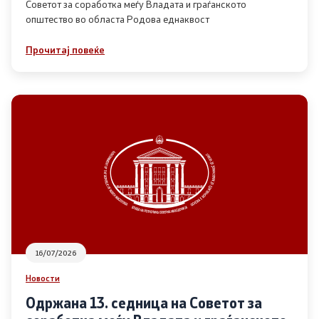
Советот за соработка меѓу Владата и граѓанското
општество во областа Родова еднаквост
Прегледи
Прочитај повеќе
Програми
Одлуки
Реализација
Комисија за ОЈИ
За комисијата
16/07/2026
Документи
Новости
Извештаи
Одржана 13. седница на Советот за