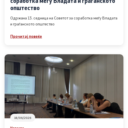
соработка меѓу Владата и граѓанското
Список на ОЈИ
општество
Одржана 13. седница на Советот за соработка меѓу Владата
и граѓанското општество
Контакт
Прочитај повеќе
Контакт
Линкови
Изјава за пристапност
Со еден клик до сите услуги
18/06/2026
Новости