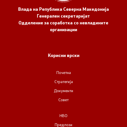
Влада на Република Северна Македонија
Генерален секретаријат
Одделение за соработка со невладините
организации
Корисни врски
Почетна
Стратегија
Документи
Совет
НВО
Предлози