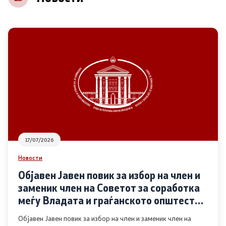
НВО
Регистар
Основање на здружение
Предлози
Предлози по години
17/07/2026
Дијалог меѓу Владата и граѓанскиот сектор
Новости
Објавен Јавен повик за избор на член и
Отворени денови за иницијативи на граѓанските
заменик член на Советот за соработка
организации
меѓу Владата и граѓанското општество
во областа Родова еднаквост
Објавен Јавен повик за избор на член и заменик член на
Финансиска поддршка