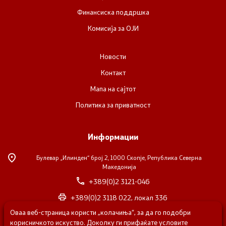
Финансиска поддршка
Комисија за ОЈИ
Новости
Контакт
Мапа на сајтот
Политика за приватност
Информации
Булевар „Илинден“ број 2,
1000 Скопје, Република Северна
Македонија
+389(0)2 3121-046
+389(0)2 3118 022, локал 336
Оваа веб-страница користи „колачиња“, за да го подобри
nvosorabotka@gs.gov.mk
корисничкото искуство. Доколку ги прифаќате условите