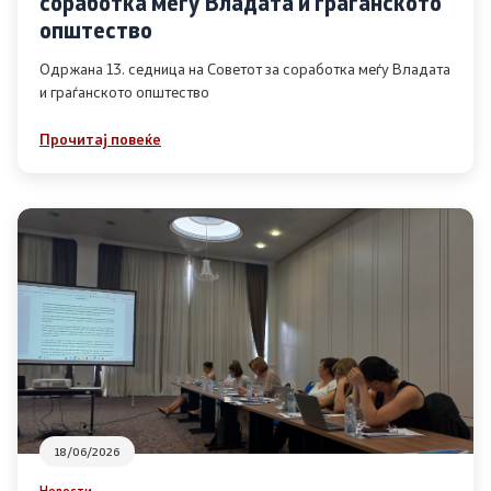
соработка меѓу Владата и граѓанското
Список на ОЈИ
општество
Одржана 13. седница на Советот за соработка меѓу Владата
и граѓанското општество
Контакт
Прочитај повеќе
Контакт
Линкови
Изјава за пристапност
Со еден клик до сите услуги
18/06/2026
Новости