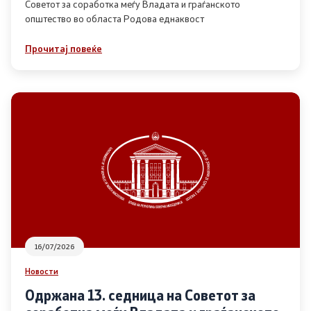
Советот за соработка меѓу Владата и граѓанското
општество во областа Родова еднаквост
Прегледи
Прочитај повеќе
Програми
Одлуки
Реализација
Комисија за ОЈИ
За комисијата
16/07/2026
Документи
Новости
Извештаи
Одржана 13. седница на Советот за