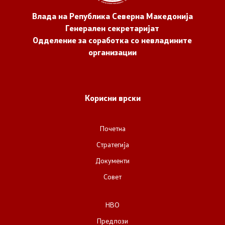
Влада на Република Северна Македонија
Генерален секретаријат
Одделение за соработка со невладините
организации
Корисни врски
Почетна
Стратегија
Документи
Совет
НВО
Предлози