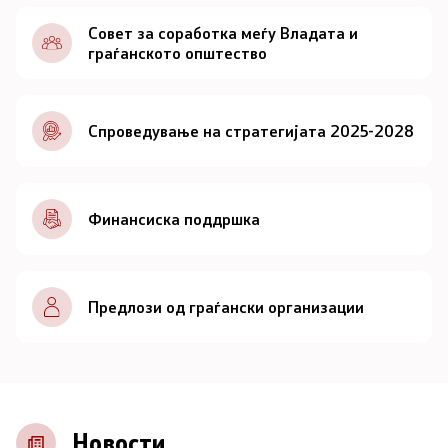
Документи
Совет за соработка меѓу Владата и
граѓанското општество
Документи
Спроведување на стратегијата 2025-2028
Совет
За советот
Финансиска поддршка
Документи
Записници и дневни редови од седниците на
Предлози од граѓански организации
Советот
Номинации
Контакт
Новости