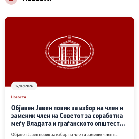
НВО
Регистар
Основање на здружение
Предлози
Предлози по години
17/07/2026
Дијалог меѓу Владата и граѓанскиот сектор
Новости
Објавен Јавен повик за избор на член и
Отворени денови за иницијативи на граѓанските
заменик член на Советот за соработка
организации
меѓу Владата и граѓанското општество
во областа Родова еднаквост
Објавен Јавен повик за избор на член и заменик член на
Финансиска поддршка