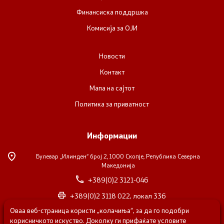
Финансиска поддршка
Комисија за ОЈИ
Новости
Контакт
Мапа на сајтот
Политика за приватност
Информации
Булевар „Илинден“ број 2,
1000 Скопје, Република Северна
Македонија
+389(0)2 3121-046
+389(0)2 3118 022, локал 336
Оваа веб-страница користи „колачиња“, за да го подобри
nvosorabotka@gs.gov.mk
корисничкото искуство. Доколку ги прифаќате условите