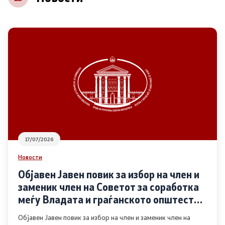
НВО
Регистар
Основање на здружение
Предлози
Предлози по години
17/07/2026
Дијалог меѓу Владата и граѓанскиот сектор
Новости
Објавен Јавен повик за избор на член и
Отворени денови за иницијативи на граѓанските
заменик член на Советот за соработка
организации
меѓу Владата и граѓанското општество
во областа Родова еднаквост
Објавен Јавен повик за избор на член и заменик член на
Финансиска поддршка