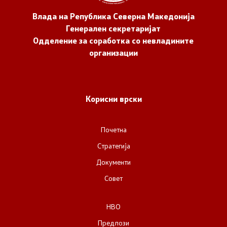
Влада на Република Северна Македонија
Генерален секретаријат
Одделение за соработка со невладините
организации
Корисни врски
Почетна
Стратегија
Документи
Совет
НВО
Предлози