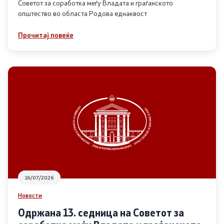
Советот за соработка меѓу Владата и граѓанското
општество во областа Родова еднаквост
Прегледи
Прочитај повеќе
Програми
Одлуки
Реализација
Комисија за ОЈИ
За комисијата
16/07/2026
Документи
Новости
Извештаи
Одржана 13. седница на Советот за