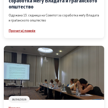
соработка меѓу Владата и граѓанското
Список на ОЈИ
општество
Одржана 13. седница на Советот за соработка меѓу Владата
и граѓанското општество
Контакт
Прочитај повеќе
Контакт
Линкови
Изјава за пристапност
Со еден клик до сите услуги
18/06/2026
Новости