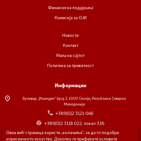
Финансиска поддршка
Комисија за ОЈИ
Новости
Контакт
Мапа на сајтот
Политика за приватност
Информации
Булевар „Илинден“ број 2,
1000 Скопје, Република Северна
Македонија
+389(0)2 3121-046
+389(0)2 3118 022, локал 336
Оваа веб-страница користи „колачиња“, за да го подобри
nvosorabotka@gs.gov.mk
корисничкото искуство. Доколку ги прифаќате условите