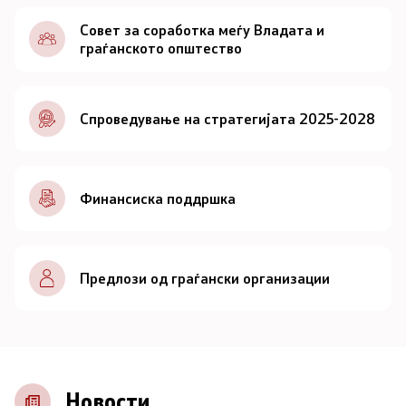
Документи
Совет за соработка меѓу Владата и
граѓанското општество
Документи
Спроведување на стратегијата 2025-2028
Совет
За советот
Финансиска поддршка
Документи
Записници и дневни редови од седниците на
Предлози од граѓански организации
Советот
Номинации
Контакт
Новости