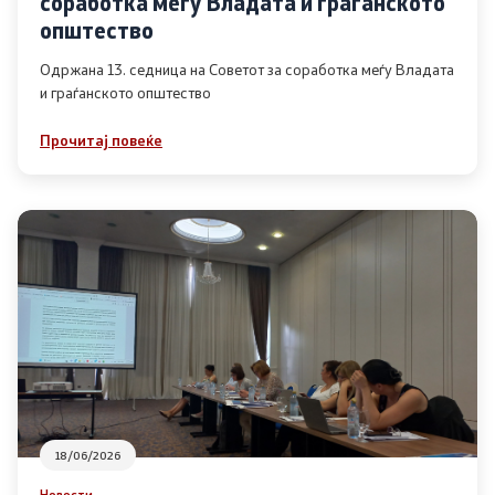
соработка меѓу Владата и граѓанското
Список на ОЈИ
општество
Одржана 13. седница на Советот за соработка меѓу Владата
и граѓанското општество
Контакт
Прочитај повеќе
Контакт
Линкови
Изјава за пристапност
Со еден клик до сите услуги
18/06/2026
Новости