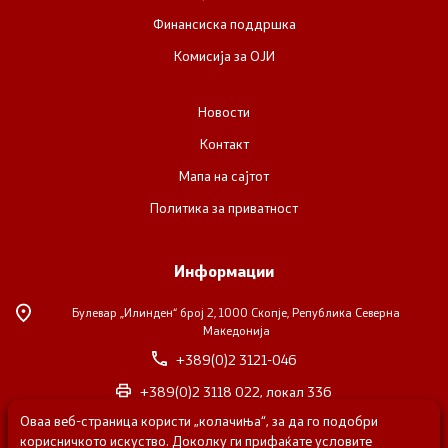
Финансиска поддршка
Комисија за ОЈИ
Новости
Контакт
Мапа на сајтот
Политика за приватност
Информации
Булевар „Илинден“ број 2,
1000 Скопје, Република Северна
Македонија
+389(0)2 3121-046
+389(0)2 3118 022, локал 336
Оваа веб-страница користи „колачиња“, за да го подобри
nvosorabotka@gs.gov.mk
корисничкото искуство. Доколку ги прифаќате условите