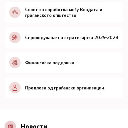
Документи
Совет за соработка меѓу Владата и
граѓанското општество
Документи
Спроведување на стратегијата 2025-2028
Совет
За советот
Финансиска поддршка
Документи
Записници и дневни редови од седниците на
Предлози од граѓански организации
Советот
Номинации
Контакт
Новости