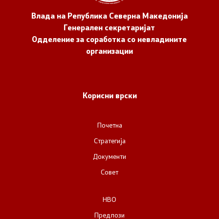
Влада на Република Северна Македонија
Генерален секретаријат
Одделение за соработка со невладините
организации
Корисни врски
Почетна
Стратегија
Документи
Совет
НВО
Предлози