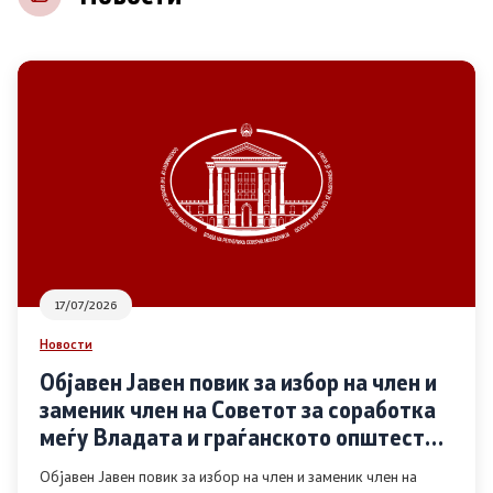
НВО
Регистар
Основање на здружение
Предлози
Предлози по години
17/07/2026
Дијалог меѓу Владата и граѓанскиот сектор
Новости
Објавен Јавен повик за избор на член и
Отворени денови за иницијативи на граѓанските
заменик член на Советот за соработка
организации
меѓу Владата и граѓанското општество
во областа Родова еднаквост
Објавен Јавен повик за избор на член и заменик член на
Финансиска поддршка