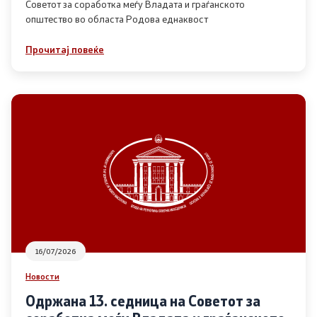
Советот за соработка меѓу Владата и граѓанското
општество во областа Родова еднаквост
Прегледи
Прочитај повеќе
Програми
Одлуки
Реализација
Комисија за ОЈИ
За комисијата
16/07/2026
Документи
Новости
Извештаи
Одржана 13. седница на Советот за