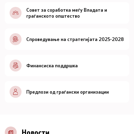
Документи
Совет за соработка меѓу Владата и
граѓанското општество
Документи
Спроведување на стратегијата 2025-2028
Совет
За советот
Финансиска поддршка
Документи
Записници и дневни редови од седниците на
Предлози од граѓански организации
Советот
Номинации
Контакт
Новости