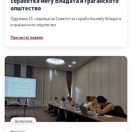
соработка меѓу Владата и граѓанското
Список на ОЈИ
општество
Одржана 13. седница на Советот за соработка меѓу Владата
и граѓанското општество
Контакт
Прочитај повеќе
Контакт
Линкови
Изјава за пристапност
Со еден клик до сите услуги
18/06/2026
Новости