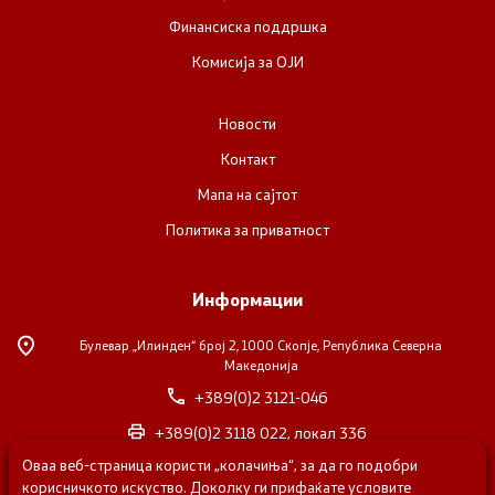
Финансиска поддршка
Комисија за ОЈИ
Новости
Контакт
Мапа на сајтот
Политика за приватност
Информации
Булевар „Илинден“ број 2,
1000 Скопје, Република Северна
Македонија
+389(0)2 3121-046
+389(0)2 3118 022, локал 336
Оваа веб-страница користи „колачиња“, за да го подобри
nvosorabotka@gs.gov.mk
корисничкото искуство. Доколку ги прифаќате условите