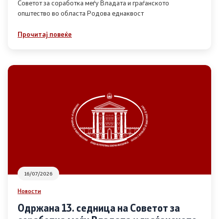
Советот за соработка меѓу Владата и граѓанското
општество во областа Родова еднаквост
Прегледи
Прочитај повеќе
Програми
Одлуки
Реализација
Комисија за ОЈИ
За комисијата
16/07/2026
Документи
Новости
Извештаи
Одржана 13. седница на Советот за