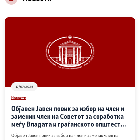
НВО
Регистар
Основање на здружение
Предлози
Предлози по години
17/07/2026
Дијалог меѓу Владата и граѓанскиот сектор
Новости
Објавен Јавен повик за избор на член и
Отворени денови за иницијативи на граѓанските
заменик член на Советот за соработка
организации
меѓу Владата и граѓанското општество
во областа Родова еднаквост
Објавен Јавен повик за избор на член и заменик член на
Финансиска поддршка