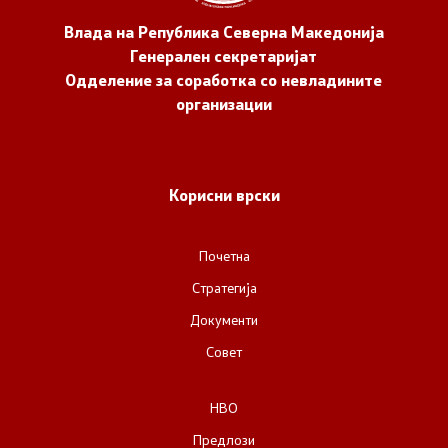
Влада на Република Северна Македонија
Генерален секретаријат
Одделение за соработка со невладините
организации
Корисни врски
Почетна
Стратегија
Документи
Совет
НВО
Предлози