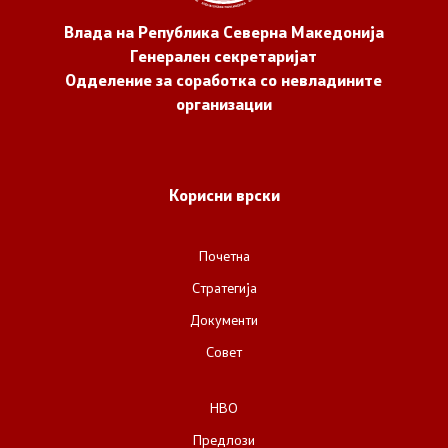
Влада на Република Северна Македонија
Генерален секретаријат
Одделение за соработка со невладините
организации
Корисни врски
Почетна
Стратегија
Документи
Совет
НВО
Предлози