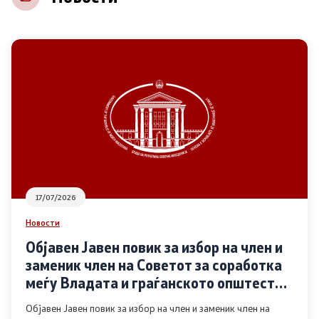
НВО
Регистар
Основање на здружение
Предлози
Предлози по години
17/07/2026
Дијалог меѓу Владата и граѓанскиот сектор
Новости
Објавен Јавен повик за избор на член и
Отворени денови за иницијативи на граѓанските
заменик член на Советот за соработка
организации
меѓу Владата и граѓанското општество
во областа Родова еднаквост
Објавен Јавен повик за избор на член и заменик член на
Финансиска поддршка