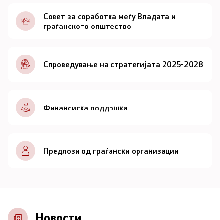
Документи
Совет за соработка меѓу Владата и
граѓанското општество
Документи
Спроведување на стратегијата 2025-2028
Совет
За советот
Финансиска поддршка
Документи
Записници и дневни редови од седниците на
Предлози од граѓански организации
Советот
Номинации
Контакт
Новости