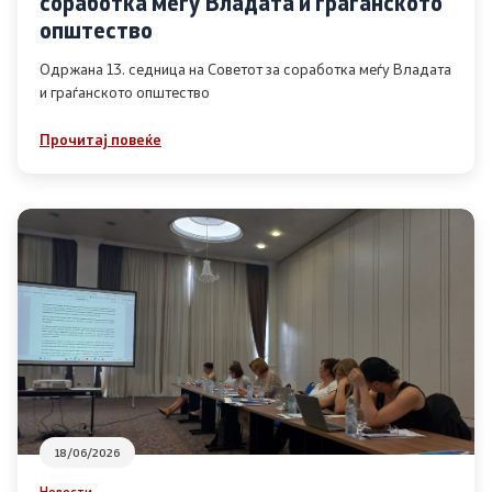
соработка меѓу Владата и граѓанското
Список на ОЈИ
општество
Одржана 13. седница на Советот за соработка меѓу Владата
и граѓанското општество
Контакт
Прочитај повеќе
Контакт
Линкови
Изјава за пристапност
Со еден клик до сите услуги
18/06/2026
Новости