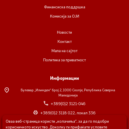
Финансиска поддршка
Комисија за ОЈИ
Новости
Контакт
Мапа на сајтот
Политика за приватност
Информации
Булевар „Илинден“ број 2,
1000 Скопје, Република Северна
Македонија
+389(0)2 3121-046
+389(0)2 3118 022, локал 336
Оваа веб-страница користи „колачиња“, за да го подобри
nvosorabotka@gs.gov.mk
корисничкото искуство. Доколку ги прифаќате условите