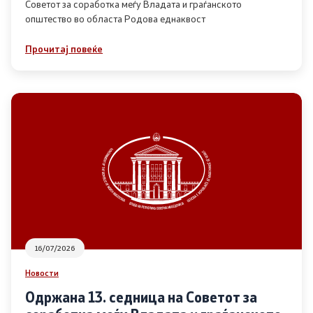
Советот за соработка меѓу Владата и граѓанското
општество во областа Родова еднаквост
Прегледи
Прочитај повеќе
Програми
Одлуки
Реализација
Комисија за ОЈИ
За комисијата
16/07/2026
Документи
Новости
Извештаи
Одржана 13. седница на Советот за