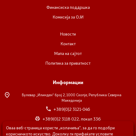
Финансиска поддршка
Комисија за ОЈИ
Новости
Контакт
Мапа на сајтот
Политика за приватност
Информации
Булевар „Илинден“ број 2,
1000 Скопје, Република Северна
Македонија
+389(0)2 3121-046
+389(0)2 3118 022, локал 336
Оваа веб-страница користи „колачиња“, за да го подобри
nvosorabotka@gs.gov.mk
корисничкото искуство. Доколку ги прифаќате условите