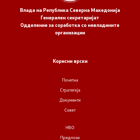
Влада на Република Северна Македонија
Генерален секретаријат
Одделение за соработка со невладините
организации
Корисни врски
Почетна
Стратегија
Документи
Совет
НВО
Предлози