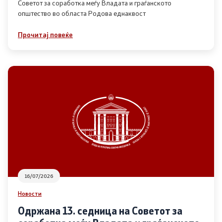
Советот за соработка меѓу Владата и граѓанското
општество во областа Родова еднаквост
Прегледи
Прочитај повеќе
Програми
Одлуки
Реализација
Комисија за ОЈИ
За комисијата
16/07/2026
Документи
Новости
Извештаи
Одржана 13. седница на Советот за