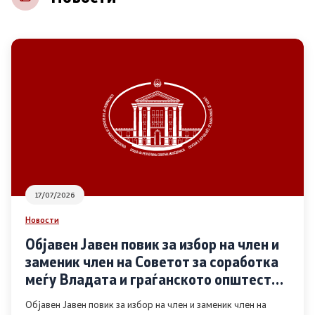
НВО
Регистар
Основање на здружение
Предлози
Предлози по години
17/07/2026
Дијалог меѓу Владата и граѓанскиот сектор
Новости
Објавен Јавен повик за избор на член и
Отворени денови за иницијативи на граѓанските
заменик член на Советот за соработка
организации
меѓу Владата и граѓанското општество
во областа Родова еднаквост
Објавен Јавен повик за избор на член и заменик член на
Финансиска поддршка