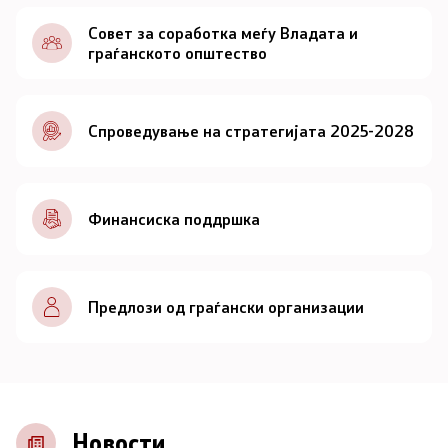
Документи
Совет за соработка меѓу Владата и
граѓанското општество
Документи
Спроведување на стратегијата 2025-2028
Совет
За советот
Финансиска поддршка
Документи
Записници и дневни редови од седниците на
Предлози од граѓански организации
Советот
Номинации
Контакт
Новости