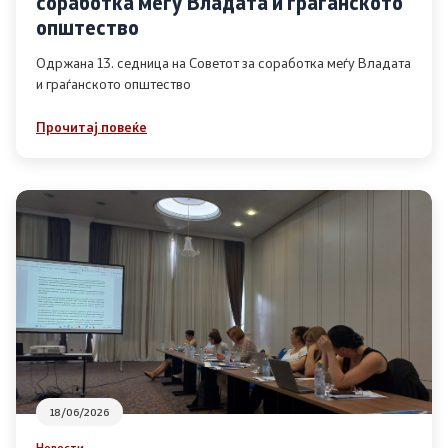
соработка меѓу Владата и граѓанското
Список на ОЈИ
општество
Одржана 13. седница на Советот за соработка меѓу Владата
и граѓанското општество
Контакт
Прочитај повеќе
Контакт
Линкови
Изјава за пристапност
Со еден клик до сите услуги
18/06/2026
Новости