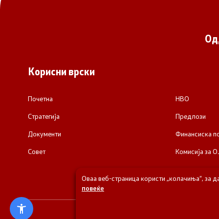
Од
Корисни врски
Почетна
НВО
Стратегија
Предлози
Документи
Финансиска 
Совет
Комисија за О
Оваа веб-страница користи „колачиња“, за д
повеќе
© 2026 Одделени