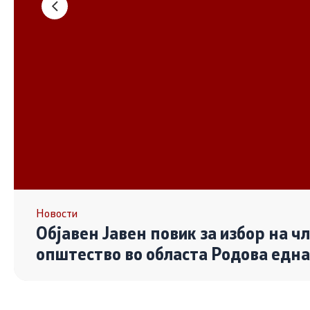
Основање на здружение
Дијалог ме
сектор
Отворени 
граѓански
Контакт
Контакт
Линкови
Новости
Објавен Јавен повик за избор на ч
Изјава за пристапност
општество во областа Родова едн