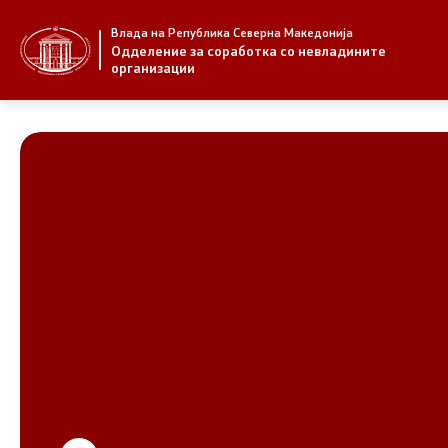
Влада на Република Северна Македонија
За нас
Стратегија
Одделение за соработка со невладините
организации
За нас
Стратегии
Новости
Извештаи
Јавни повици
Спроведув
НВО
Предлози
Регистар
Предлози 