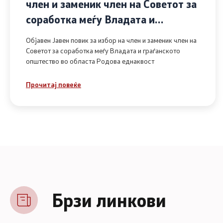
член и заменик член на Советот за
соработка меѓу Владата и
граѓанското општество во областа
Објавен Јавен повик за избор на член и заменик член на
Родова еднаквост
Советот за соработка меѓу Владата и граѓанското
општество во областа Родова еднаквост
Прочитај повеќе
Брзи линкови