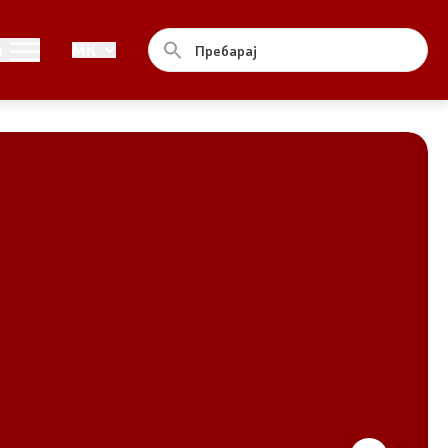
Совет
и
MK
За советот
Документи
Записници и дневни редови од
седниците на Советот
Номинации
Контакт
Комисија за ОЈИ
За комисијата