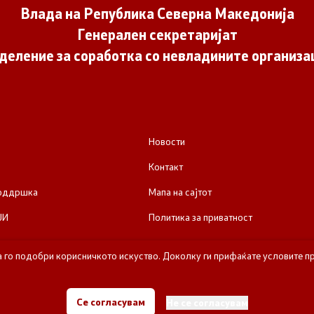
Влада на Република Северна Македонија
Генерален секретаријат
деление за соработка со невладините организа
Новости
Контакт
поддршка
Мапа на сајтот
ЈИ
Политика за приватност
а го подобри корисничкото искуство. Доколку ги прифаќате условите пр
е за соработка со невладините организации - Влада на Република Се
Се согласувам
Не се согласувам
Сите права задржани