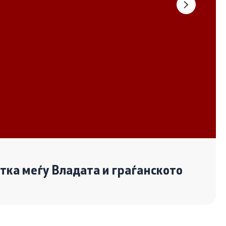
Документи
Извештаи
Список на ОЈИ
Со еден клик до сите услуги
отка меѓу Владата и граѓанското