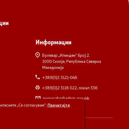
ции
Информации
Булевар „Илинден“ број 2,
1000 Скопје, Република Северна
Македонија
+389(0)2 3121-046
+389(0)2 3118 022, локал 336
nvosorabotka@gs.gov.mk
итиснете „Се согласувам“.
Прочитајте
верна Македонија