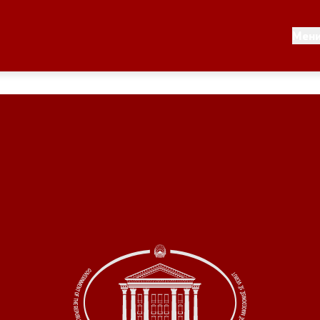
Документи
Мен
 по години
Документи
ање на стратегија
Финансиска поддршка
по години
Прегледи