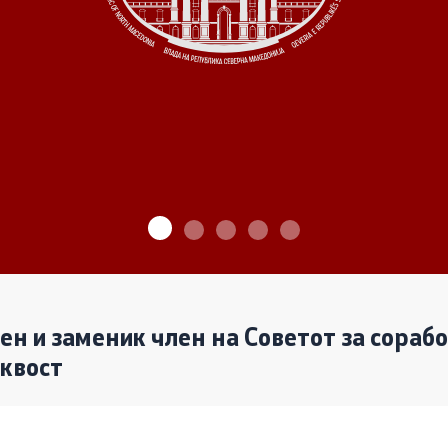
ѓу Владата и граѓанскиот
Програми
Одлуки
денови за иницијативи на
те организации
Реализација
лен и заменик член на Советот за сораб
аквост