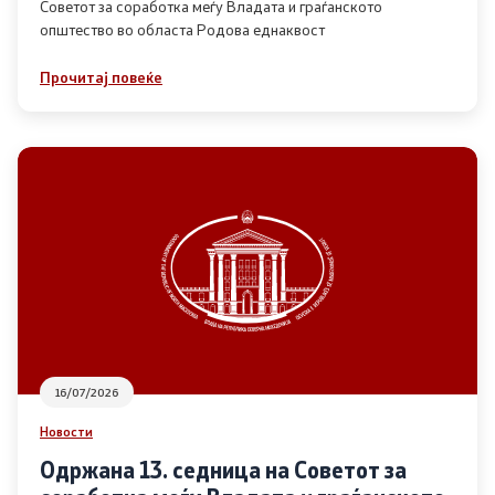
Советот за соработка меѓу Владата и граѓанското
општество во областа Родова еднаквост
Прегледи
Прочитај повеќе
Програми
Одлуки
Реализација
Комисија за ОЈИ
За комисијата
16/07/2026
Документи
Новости
Извештаи
Одржана 13. седница на Советот за