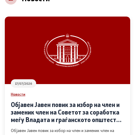
НВО
Регистар
Основање на здружение
Предлози
Предлози по години
17/07/2026
Дијалог меѓу Владата и граѓанскиот сектор
Новости
Објавен Јавен повик за избор на член и
Отворени денови за иницијативи на граѓанските
заменик член на Советот за соработка
организации
меѓу Владата и граѓанското општество
во областа Родова еднаквост
Објавен Јавен повик за избор на член и заменик член на
Финансиска поддршка