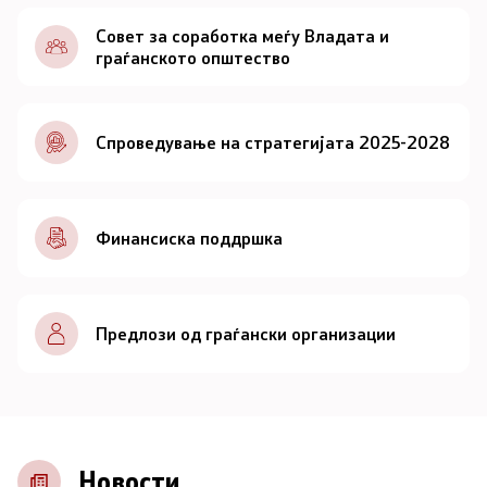
Документи
Совет за соработка меѓу Владата и
граѓанското општество
Документи
Спроведување на стратегијата 2025-2028
Совет
За советот
Финансиска поддршка
Документи
Записници и дневни редови од седниците на
Предлози од граѓански организации
Советот
Номинации
Контакт
Новости