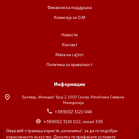
Финансиска поддршка
Комисија за ОЈИ
Новости
Контакт
Мапа на сајтот
Политика за приватност
Информации
Булевар „Илинден“ број 2,
1000 Скопје, Република Северна
Македонија
+389(0)2 3121-046
+389(0)2 3118 022, локал 336
Оваа веб-страница користи „колачиња“, за да го подобри
nvosorabotka@gs.gov.mk
корисничкото искуство. Доколку ги прифаќате условите