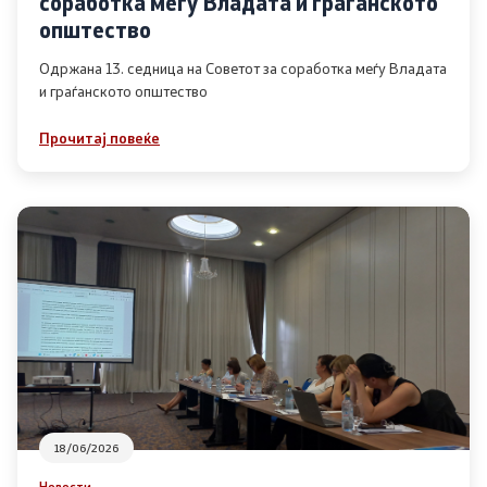
соработка меѓу Владата и граѓанското
Список на ОЈИ
општество
Одржана 13. седница на Советот за соработка меѓу Владата
и граѓанското општество
Контакт
Прочитај повеќе
Контакт
Линкови
Изјава за пристапност
Со еден клик до сите услуги
18/06/2026
Новости