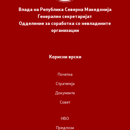
Влада на Република Северна Македонија
Генерален секретаријат
Одделение за соработка со невладините
организации
Корисни врски
Почетна
Стратегија
Документи
Совет
НВО
Предлози