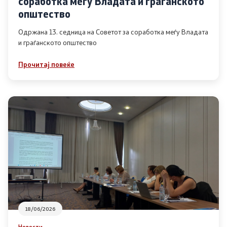
соработка меѓу Владата и граѓанското
Список на ОЈИ
општество
Одржана 13. седница на Советот за соработка меѓу Владата
и граѓанското општество
Контакт
Прочитај повеќе
Контакт
Линкови
Изјава за пристапност
Со еден клик до сите услуги
18/06/2026
Новости