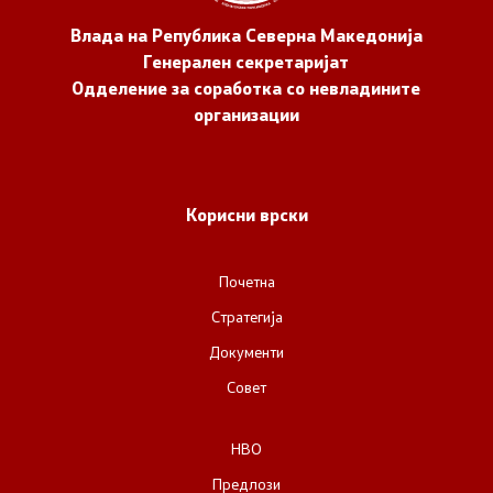
Влада на Република Северна Македонија
Генерален секретаријат
Одделение за соработка со невладините
организации
Корисни врски
Почетна
Стратегија
Документи
Совет
НВО
Предлози