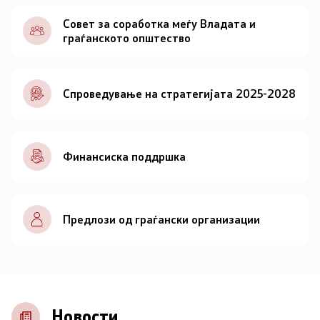
Документи
Совет за соработка меѓу Владата и
граѓанското општество
Документи
Спроведување на стратегијата 2025-2028
Совет
За советот
Финансиска поддршка
Документи
Записници и дневни редови од седниците на
Предлози од граѓански организации
Советот
Номинации
Контакт
Новости