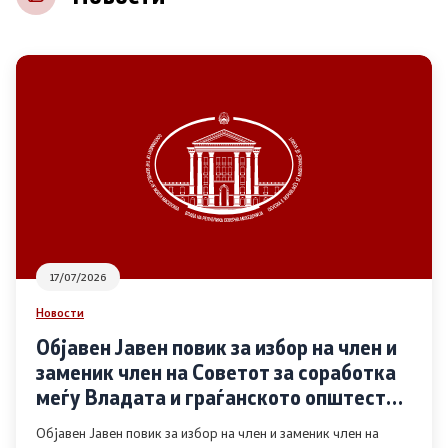
НВО
Регистар
Основање на здружение
Предлози
Предлози по години
17/07/2026
Дијалог меѓу Владата и граѓанскиот сектор
Новости
Објавен Јавен повик за избор на член и
Отворени денови за иницијативи на граѓанските
заменик член на Советот за соработка
организации
меѓу Владата и граѓанското општество
во областа Родова еднаквост
Објавен Јавен повик за избор на член и заменик член на
Финансиска поддршка