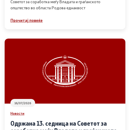
Советот за соработка меѓу Владата и граѓанското
општество во областа Родова еднаквост
Прегледи
Прочитај повеќе
Програми
Одлуки
Реализација
Комисија за ОЈИ
За комисијата
16/07/2026
Документи
Новости
Извештаи
Одржана 13. седница на Советот за