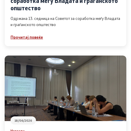
соработка меѓу Владата и граѓанското
Список на ОЈИ
општество
Одржана 13. седница на Советот за соработка меѓу Владата
и граѓанското општество
Контакт
Прочитај повеќе
Контакт
Линкови
Изјава за пристапност
Со еден клик до сите услуги
18/06/2026
Новости