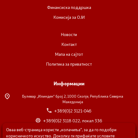
Финансиска поддршка
Комисија за ОЈИ
Новости
Контакт
Мапа на сајтот
Политика за приватност
Информации
Булевар „Илинден“ број 2,
1000 Скопје, Република Северна
Македонија
+389(0)2 3121-046
+389(0)2 3118 022, локал 336
Оваа веб-страница користи „колачиња“, за да го подобри
nvosorabotka@gs.gov.mk
корисничкото искуство. Доколку ги прифаќате условите