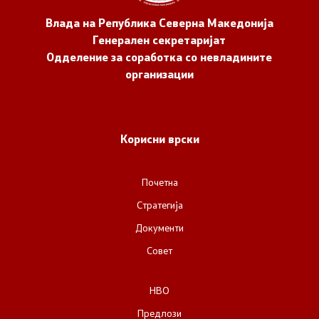
Влада на Република Северна Македонија
Генерален секретаријат
Одделение за соработка со невладините
организации
Корисни врски
Почетна
Стратегија
Документи
Совет
НВО
Предлози