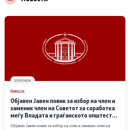
НВО
Регистар
Основање на здружение
Предлози
Предлози по години
17/07/2026
Дијалог меѓу Владата и граѓанскиот сектор
Новости
Објавен Јавен повик за избор на член и
Отворени денови за иницијативи на граѓанските
заменик член на Советот за соработка
организации
меѓу Владата и граѓанското општество
во областа Родова еднаквост
Објавен Јавен повик за избор на член и заменик член на
Финансиска поддршка