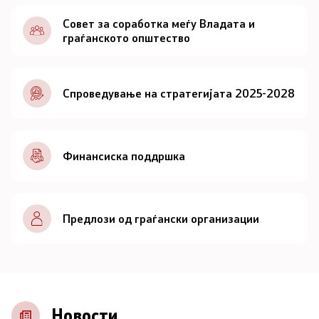
Документи
Совет за соработка меѓу Владата и
граѓанското општество
Документи
Спроведување на стратегијата 2025-2028
Совет
За советот
Финансиска поддршка
Документи
Записници и дневни редови од седниците на
Предлози од граѓански организации
Советот
Номинации
Контакт
Новости