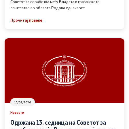
Советот за соработка меѓу Владата и граѓанското
општество во областа Родова еднаквост
Прегледи
Прочитај повеќе
Програми
Одлуки
Реализација
Комисија за ОЈИ
За комисијата
16/07/2026
Документи
Новости
Извештаи
Одржана 13. седница на Советот за