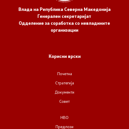
Влада на Република Северна Македонија
Генерален секретаријат
Одделение за соработка со невладините
организации
Корисни врски
Почетна
Стратегија
Документи
Совет
НВО
Предлози