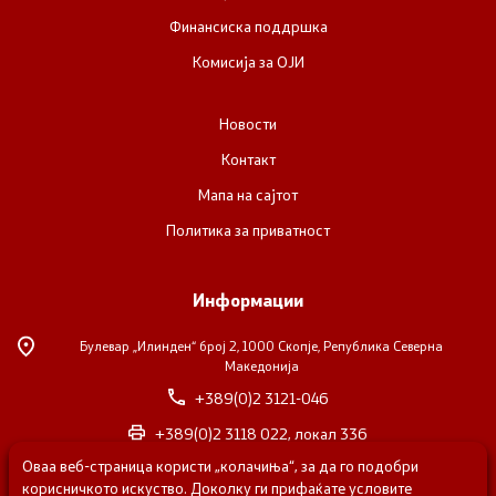
Финансиска поддршка
Комисија за ОЈИ
Новости
Контакт
Мапа на сајтот
Политика за приватност
Информации
Булевар „Илинден“ број 2,
1000 Скопје, Република Северна
Македонија
+389(0)2 3121-046
+389(0)2 3118 022, локал 336
Оваа веб-страница користи „колачиња“, за да го подобри
nvosorabotka@gs.gov.mk
корисничкото искуство. Доколку ги прифаќате условите