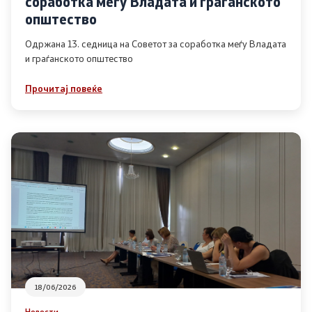
соработка меѓу Владата и граѓанското
Список на ОЈИ
општество
Одржана 13. седница на Советот за соработка меѓу Владата
и граѓанското општество
Контакт
Прочитај повеќе
Контакт
Линкови
Изјава за пристапност
Со еден клик до сите услуги
18/06/2026
Новости