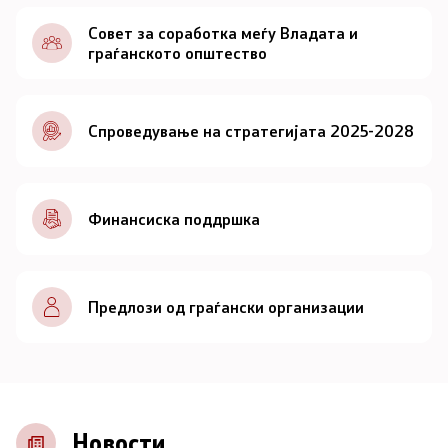
Документи
Совет за соработка меѓу Владата и
граѓанското општество
Документи
Спроведување на стратегијата 2025-2028
Совет
За советот
Финансиска поддршка
Документи
Записници и дневни редови од седниците на
Предлози од граѓански организации
Советот
Номинации
Контакт
Новости