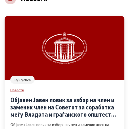
НВО
Регистар
Основање на здружение
Предлози
Предлози по години
17/07/2026
Дијалог меѓу Владата и граѓанскиот сектор
Новости
Објавен Јавен повик за избор на член и
Отворени денови за иницијативи на граѓанските
заменик член на Советот за соработка
организации
меѓу Владата и граѓанското општество
во областа Родова еднаквост
Објавен Јавен повик за избор на член и заменик член на
Финансиска поддршка