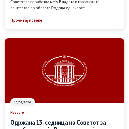
Советот за соработка меѓу Владата и граѓанското
општество во областа Родова еднаквост
Прегледи
Прочитај повеќе
Програми
Одлуки
Реализација
Комисија за ОЈИ
За комисијата
16/07/2026
Документи
Новости
Извештаи
Одржана 13. седница на Советот за