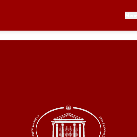
Документи
Мен
 по години
Документи
ање на стратегија
Финансиска поддршка
по години
Прегледи