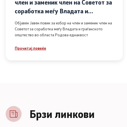
член и заменик член на Советот за
соработка меѓу Владата и
граѓанското општество во областа
Објавен Јавен повик за избор на член и заменик член на
Родова еднаквост
Советот за соработка меѓу Владата и граѓанското
општество во областа Родова еднаквост
Прочитај повеќе
Брзи линкови