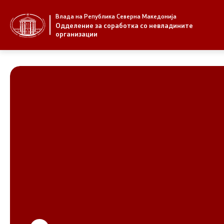
Влада на Република Северна Македонија
За нас
Стратегија
Одделение за соработка со невладините
организации
За нас
Стратегии
Новости
Извештаи
Јавни повици
Спроведув
НВО
Предлози
Регистар
Предлози 