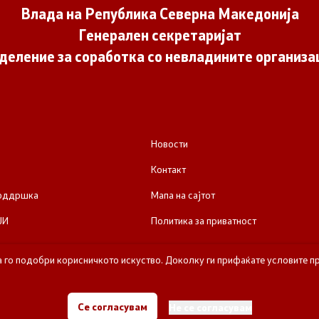
Влада на Република Северна Македонија
Генерален секретаријат
деление за соработка со невладините организа
Новости
Контакт
поддршка
Мапа на сајтот
ЈИ
Политика за приватност
а го подобри корисничкото искуство. Доколку ги прифаќате условите пр
е за соработка со невладините организации - Влада на Република Се
Се согласувам
Не се согласувам
Сите права задржани