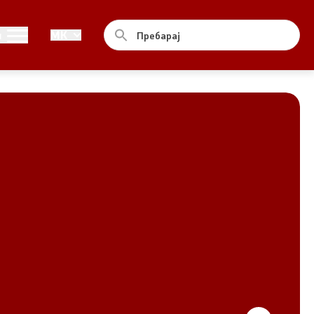
Совет
и
MK
За советот
Документи
Записници и дневни редови од
седниците на Советот
Номинации
Контакт
Комисија за ОЈИ
За комисијата