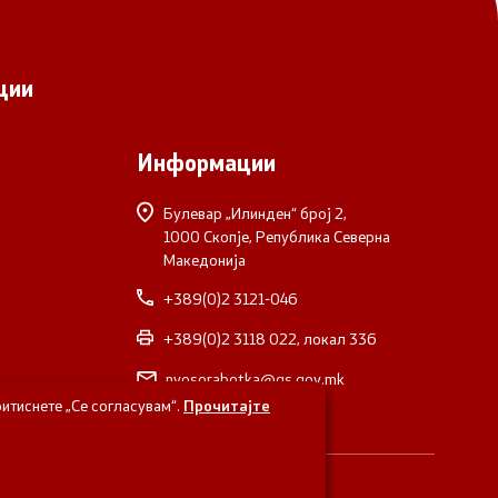
ции
Информации
Булевар „Илинден“ број 2,
1000 Скопје, Република Северна
Македонија
+389(0)2 3121-046
+389(0)2 3118 022, локал 336
nvosorabotka@gs.gov.mk
итиснете „Се согласувам“.
Прочитајте
верна Македонија