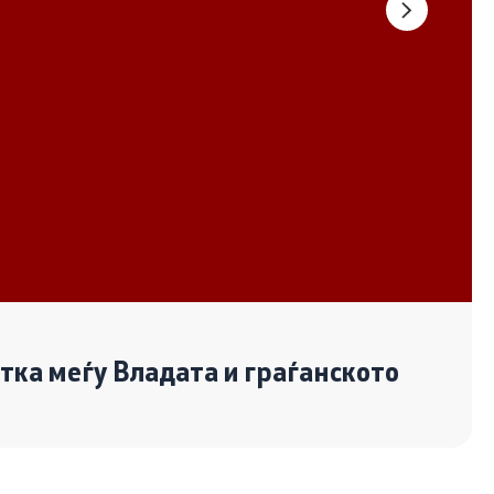
Документи
Извештаи
Список на ОЈИ
Со еден клик до сите услуги
отка меѓу Владата и граѓанското