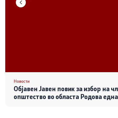
Основање на здружение
Дијалог ме
сектор
Отворени 
граѓански
Контакт
Контакт
Линкови
Новости
Објавен Јавен повик за избор на ч
Изјава за пристапност
општество во областа Родова едн