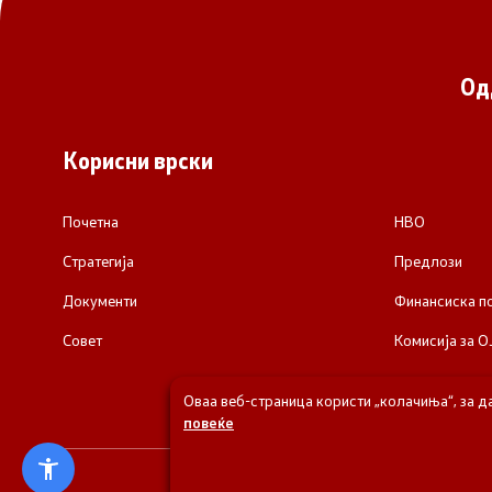
Од
Корисни врски
Почетна
НВО
Стратегија
Предлози
Документи
Финансиска 
Совет
Комисија за О
Оваа веб-страница користи „колачиња“, за д
повеќе
© 2026 Одделени