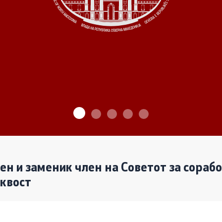
ѓу Владата и граѓанскиот
Програми
Одлуки
денови за иницијативи на
те организации
Реализација
лен и заменик член на Советот за сораб
аквост