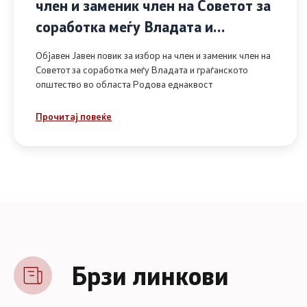
член и заменик член на Советот за
соработка меѓу Владата и
граѓанското општество во областа
Објавен Јавен повик за избор на член и заменик член на
Родова еднаквост
Советот за соработка меѓу Владата и граѓанското
општество во областа Родова еднаквост
Прочитај повеќе
Брзи линкови