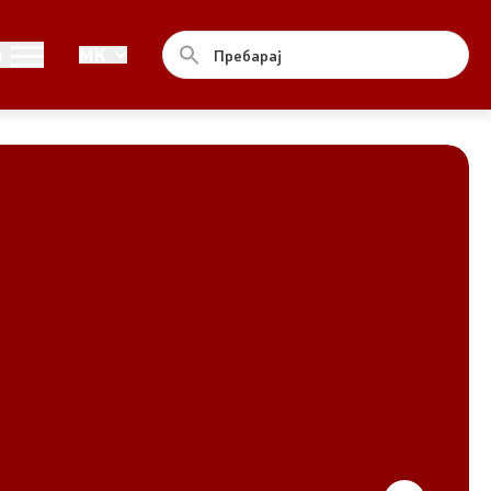
Совет
и
MK
За советот
Документи
Записници и дневни редови од
седниците на Советот
Номинации
Контакт
Комисија за ОЈИ
За комисијата