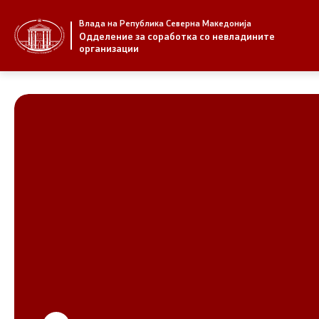
Влада на Република Северна Македонија
За нас
Стратегија
Одделение за соработка со невладините
организации
За нас
Стратегии
Новости
Извештаи
Јавни повици
Спроведув
НВО
Предлози
Регистар
Предлози 