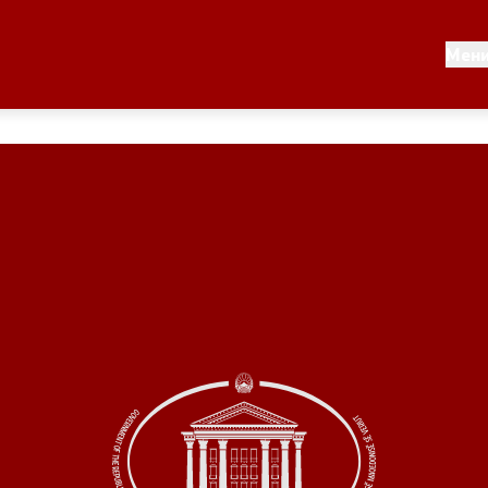
Документи
Мен
 по години
Документи
ање на стратегија
Финансиска поддршка
по години
Прегледи