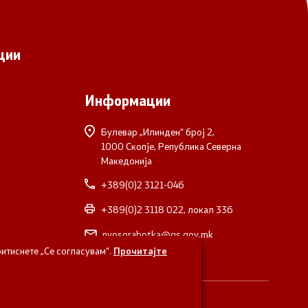
ции
Информации
Булевар „Илинден“ број 2,
1000 Скопје, Република Северна
Македонија
+389(0)2 3121-046
+389(0)2 3118 022, локал 336
nvosorabotka@gs.gov.mk
итиснете „Се согласувам“.
Прочитајте
верна Македонија