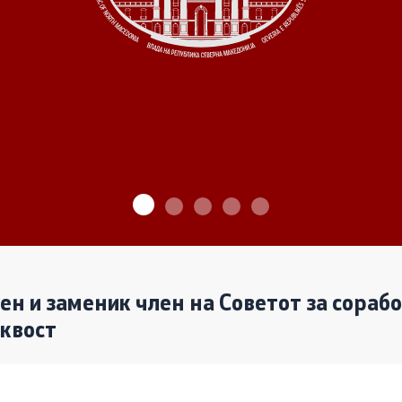
ѓу Владата и граѓанскиот
Програми
Одлуки
денови за иницијативи на
те организации
Реализација
лен и заменик член на Советот за сораб
аквост