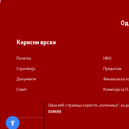
Од
Корисни врски
Почетна
НВО
Стратегија
Предлози
Документи
Финансиска 
Совет
Комисија за О
Оваа веб-страница користи „колачиња“, за д
повеќе
© 2026 Одделени