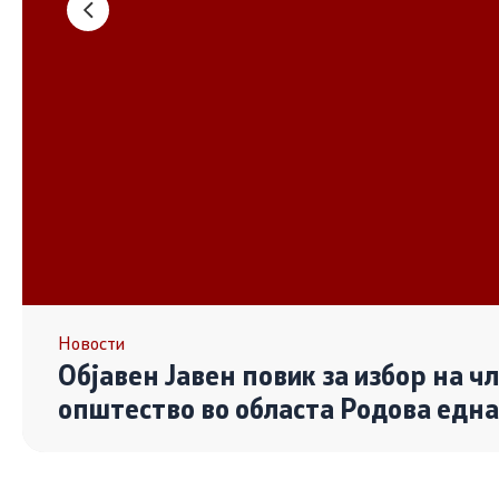
Основање на здружение
Дијалог ме
сектор
Отворени 
граѓански
Контакт
Контакт
Линкови
Новости
Објавен Јавен повик за избор на ч
Изјава за пристапност
општество во областа Родова едн