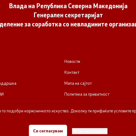
Влада на Република Северна Македонија
Генерален секретаријат
деление за соработка со невладините организа
Новости
Контакт
поддршка
Мапа на сајтот
ЈИ
Политика за приватност
а го подобри корисничкото искуство. Доколку ги прифаќате условите пр
е за соработка со невладините организации - Влада на Република Се
Се согласувам
Не се согласувам
Сите права задржани