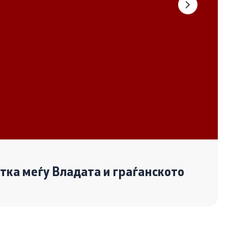
Документи
Извештаи
Список на ОЈИ
Со еден клик до сите услуги
отка меѓу Владата и граѓанското