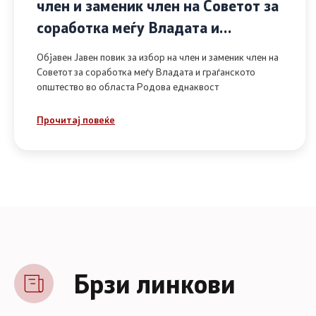
член и заменик член на Советот за
соработка меѓу Владата и
граѓанското општество во областа
Објавен Јавен повик за избор на член и заменик член на
Родова еднаквост
Советот за соработка меѓу Владата и граѓанското
општество во областа Родова еднаквост
Прочитај повеќе
Брзи линкови