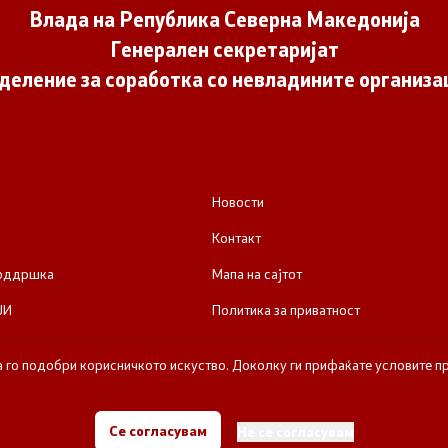
Влада на Република Северна Македонија
Генерален секретаријат
деление за соработка со невладините организа
Новости
Контакт
поддршка
Мапа на сајтот
ЈИ
Политика за приватност
а го подобри корисничкото искуство. Доколку ги прифаќате условите пр
е за соработка со невладините организации - Влада на Република Се
Се согласувам
Не се согласувам
Сите права задржани