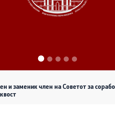
ѓу Владата и граѓанскиот
Програми
Одлуки
денови за иницијативи на
те организации
Реализација
лен и заменик член на Советот за сораб
аквост