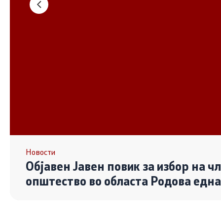
Основање на здружение
Дијалог ме
сектор
Отворени 
граѓански
Контакт
Контакт
Линкови
Новости
Објавен Јавен повик за избор на ч
Изјава за пристапност
општество во областа Родова едн