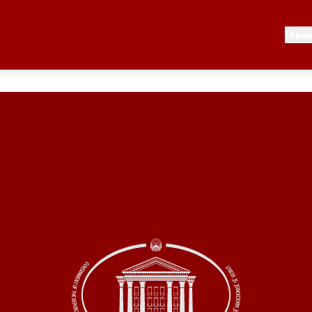
Документи
Мен
 по години
Документи
ање на стратегија
Финансиска поддршка
по години
Прегледи