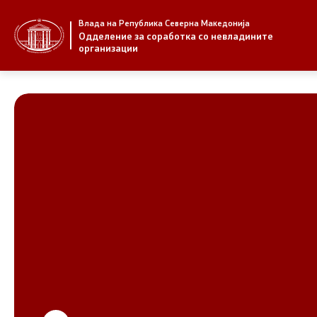
Влада на Република Северна Македонија
За нас
Стратегија
Одделение за соработка со невладините
организации
За нас
Стратегии
Новости
Извештаи
Јавни повици
Спроведув
НВО
Предлози
Регистар
Предлози 