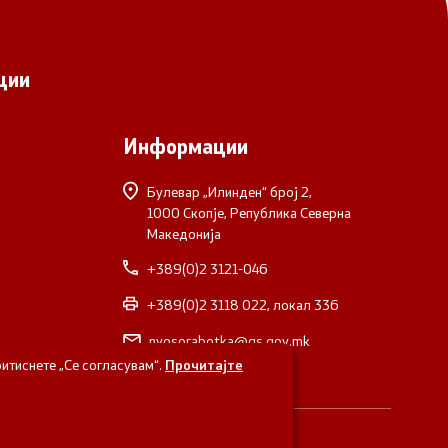
ции
Информации
Булевар „Илинден“ број 2,
1000 Скопје, Република Северна
Македонија
+389(0)2 3121-046
+389(0)2 3118 022, локал 336
nvosorabotka@gs.gov.mk
итиснете „Се согласувам“.
Прочитајте
верна Македонија