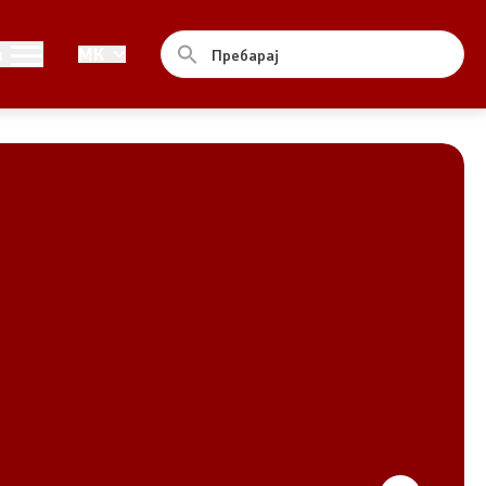
Совет
и
MK
За советот
Документи
Записници и дневни редови од
седниците на Советот
Номинации
Контакт
Комисија за ОЈИ
За комисијата