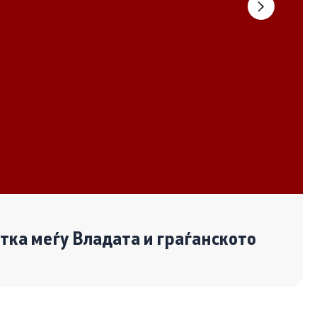
Документи
Извештаи
Список на ОЈИ
Со еден клик до сите услуги
отка меѓу Владата и граѓанското