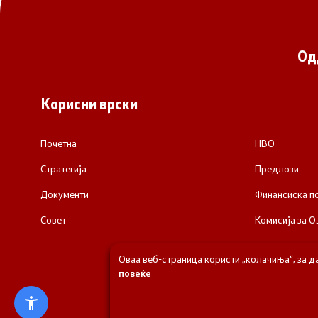
Од
Корисни врски
Почетна
НВО
Стратегија
Предлози
Документи
Финансиска 
Совет
Комисија за О
Оваа веб-страница користи „колачиња“, за д
повеќе
© 2026 Одделени