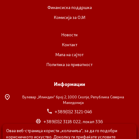
Финансиска поддршка
Комисија за ОЈИ
Новости
Контакт
Мапа на сајтот
Политика за приватност
Информации
Булевар „Илинден“ број 2,
1000 Скопје, Република Северна
Македонија
+389(0)2 3121-046
+389(0)2 3118 022, локал 336
Оваа веб-страница користи „колачиња“, за да го подобри
nvosorabotka@gs.gov.mk
корисничкото искуство. Доколку ги прифаќате условите