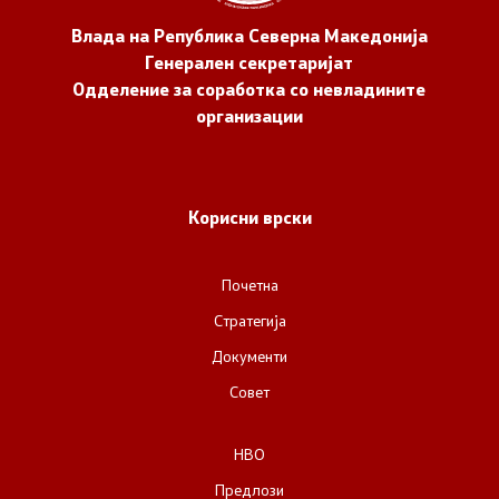
Влада на Република Северна Македонија
Генерален секретаријат
Одделение за соработка со невладините
организации
Корисни врски
Почетна
Стратегија
Документи
Совет
НВО
Предлози