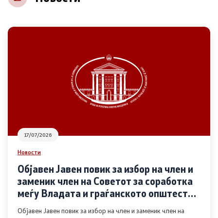
НВО
Регистар
Основање на здружение
Предлози
Предлози по години
17/07/2026
Дијалог меѓу Владата и граѓанскиот сектор
Новости
Објавен Јавен повик за избор на член и
Отворени денови за иницијативи на граѓанските
заменик член на Советот за соработка
организации
меѓу Владата и граѓанското општество
во областа Родова еднаквост
Објавен Јавен повик за избор на член и заменик член на
Финансиска поддршка