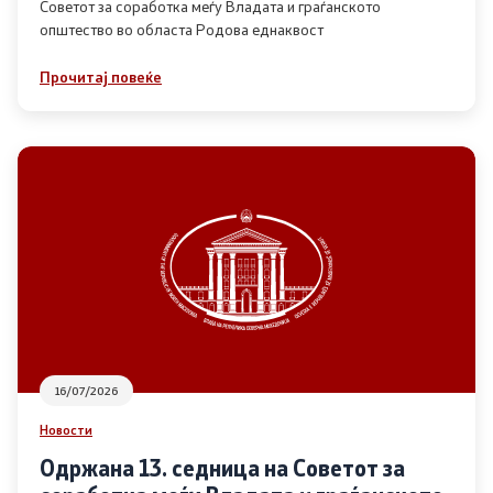
Советот за соработка меѓу Владата и граѓанското
општество во областа Родова еднаквост
Прегледи
Прочитај повеќе
Програми
Одлуки
Реализација
Комисија за ОЈИ
За комисијата
16/07/2026
Документи
Новости
Извештаи
Одржана 13. седница на Советот за