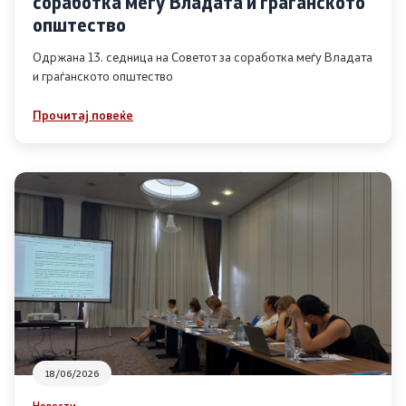
соработка меѓу Владата и граѓанското
Список на ОЈИ
општество
Одржана 13. седница на Советот за соработка меѓу Владата
и граѓанското општество
Контакт
Прочитај повеќе
Контакт
Линкови
Изјава за пристапност
Со еден клик до сите услуги
18/06/2026
Новости