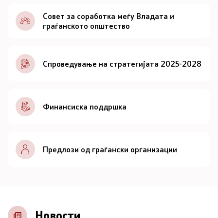
Документи
Совет за соработка меѓу Владата и
граѓанското општество
Документи
Спроведување на стратегијата 2025-2028
Совет
За советот
Финансиска поддршка
Документи
Записници и дневни редови од седниците на
Предлози од граѓански организации
Советот
Номинации
Контакт
Новости