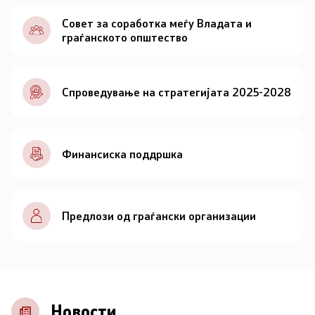
Документи
Совет за соработка меѓу Владата и
граѓанското општество
Документи
Спроведување на стратегијата 2025-2028
Совет
За советот
Финансиска поддршка
Документи
Записници и дневни редови од седниците на
Предлози од граѓански организации
Советот
Номинации
Контакт
Новости