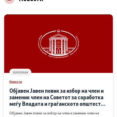
НВО
Регистар
Основање на здружение
Предлози
Предлози по години
17/07/2026
Дијалог меѓу Владата и граѓанскиот сектор
Новости
Објавен Јавен повик за избор на член и
Отворени денови за иницијативи на граѓанските
заменик член на Советот за соработка
организации
меѓу Владата и граѓанското општество
во областа Родова еднаквост
Објавен Јавен повик за избор на член и заменик член на
Финансиска поддршка