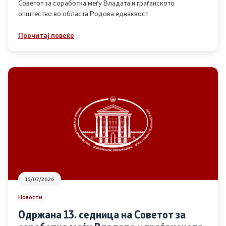
Советот за соработка меѓу Владата и граѓанското
општество во областа Родова еднаквост
Прегледи
Прочитај повеќе
Програми
Одлуки
Реализација
Комисија за ОЈИ
За комисијата
16/07/2026
Документи
Новости
Извештаи
Одржана 13. седница на Советот за