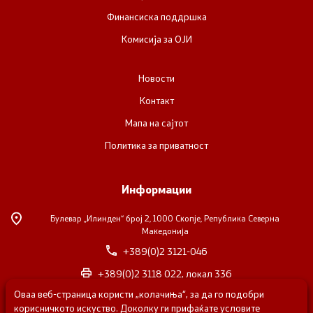
Финансиска поддршка
Комисија за ОЈИ
Новости
Контакт
Мапа на сајтот
Политика за приватност
Информации
Булевар „Илинден“ број 2,
1000 Скопје, Република Северна
Македонија
+389(0)2 3121-046
+389(0)2 3118 022, локал 336
Оваа веб-страница користи „колачиња“, за да го подобри
nvosorabotka@gs.gov.mk
корисничкото искуство. Доколку ги прифаќате условите