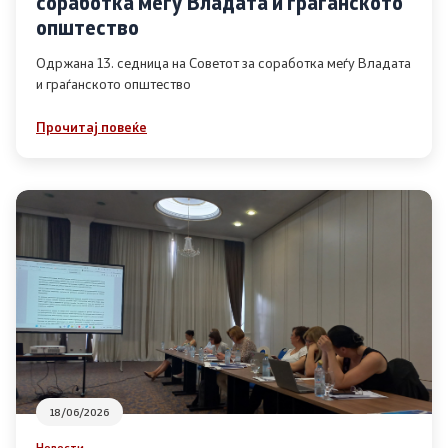
соработка меѓу Владата и граѓанското
Список на ОЈИ
општество
Одржана 13. седница на Советот за соработка меѓу Владата
и граѓанското општество
Контакт
Прочитај повеќе
Контакт
Линкови
Изјава за пристапност
Со еден клик до сите услуги
18/06/2026
Новости