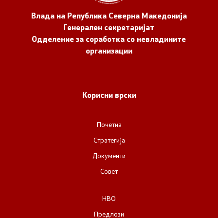
Влада на Република Северна Македонија
Генерален секретаријат
Одделение за соработка со невладините
организации
Корисни врски
Почетна
Стратегија
Документи
Совет
НВО
Предлози