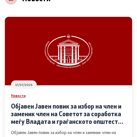
НВО
Регистар
Основање на здружение
Предлози
Предлози по години
17/07/2026
Дијалог меѓу Владата и граѓанскиот сектор
Новости
Објавен Јавен повик за избор на член и
Отворени денови за иницијативи на граѓанските
заменик член на Советот за соработка
организации
меѓу Владата и граѓанското општество
во областа Родова еднаквост
Објавен Јавен повик за избор на член и заменик член на
Финансиска поддршка