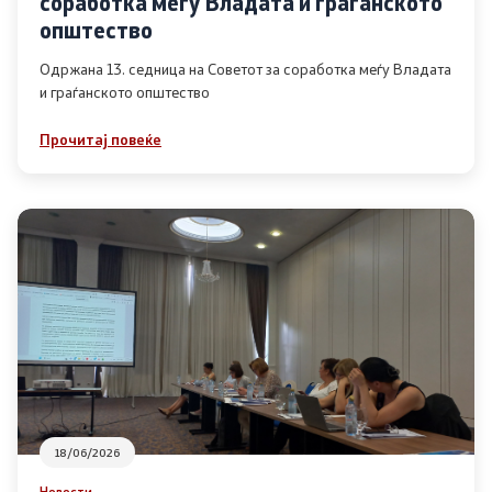
соработка меѓу Владата и граѓанското
Список на ОЈИ
општество
Одржана 13. седница на Советот за соработка меѓу Владата
и граѓанското општество
Контакт
Прочитај повеќе
Контакт
Линкови
Изјава за пристапност
Со еден клик до сите услуги
18/06/2026
Новости