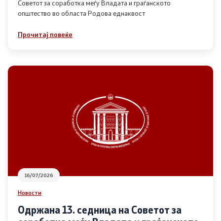
Советот за соработка меѓу Владата и граѓанското
општество во областа Родова еднаквост
Прегледи
Прочитај повеќе
Програми
Одлуки
Реализација
Комисија за ОЈИ
За комисијата
16/07/2026
Документи
Новости
Извештаи
Одржана 13. седница на Советот за