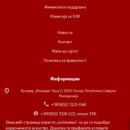
Финансиска поддршка
Комисија за ОЈИ
Новости
Контакт
Мапа на сајтот
Политика за приватност
Информации
Булевар „Илинден“ број 2,
1000 Скопје, Република Северна
Македонија
+389(0)2 3121-046
+389(0)2 3118 022, локал 336
Оваа веб-страница користи „колачиња“, за да го подобри
nvosorabotka@gs.gov.mk
корисничкото искуство. Доколку ги прифаќате условите