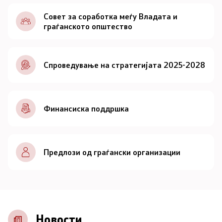
Документи
Совет за соработка меѓу Владата и
граѓанското општество
Документи
Спроведување на стратегијата 2025-2028
Совет
За советот
Финансиска поддршка
Документи
Записници и дневни редови од седниците на
Предлози од граѓански организации
Советот
Номинации
Контакт
Новости