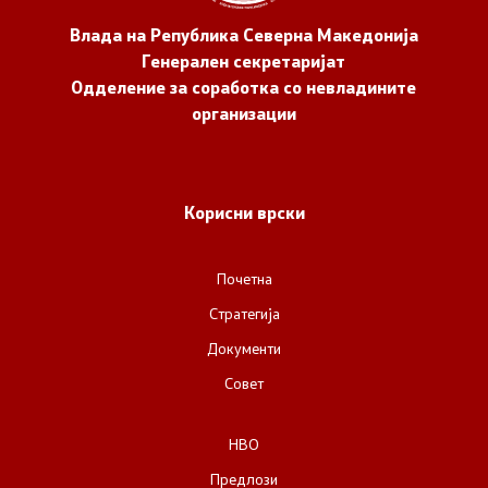
Влада на Република Северна Македонија
Генерален секретаријат
Одделение за соработка со невладините
организации
Корисни врски
Почетна
Стратегија
Документи
Совет
НВО
Предлози