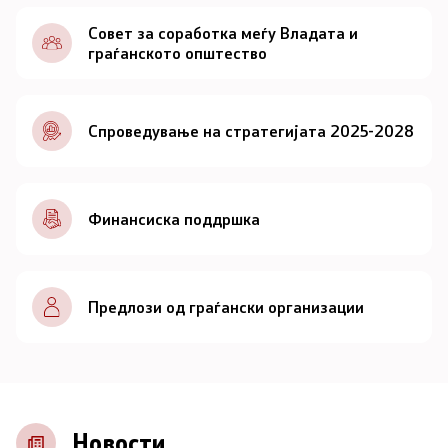
Документи
Совет за соработка меѓу Владата и
граѓанското општество
Документи
Спроведување на стратегијата 2025-2028
Совет
За советот
Финансиска поддршка
Документи
Записници и дневни редови од седниците на
Предлози од граѓански организации
Советот
Номинации
Контакт
Новости