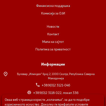
Финансиска поддршка
Комисија за ОЈИ
Новости
Контакт
Мапа на сајтот
Политика за приватност
Информации
Булевар „Илинден“ број 2,
1000 Скопје, Република Северна
Македонија
+389(0)2 3121-046
+389(0)2 3118 022, локал 336
Оваа веб-страница користи „колачиња“, за да го подобри
nvosorabotka@gs.gov.mk
корисничкото искуство. Доколку ги прифаќате условите