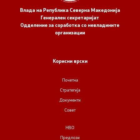
Влада на Република Северна Македонија
Генерален секретаријат
Одделение за соработка со невладините
организации
Корисни врски
Почетна
Стратегија
Документи
Совет
НВО
Предлози