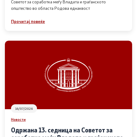
Советот за соработка меѓу Владата и граѓанското
општество во областа Родова еднаквост
Прегледи
Прочитај повеќе
Програми
Одлуки
Реализација
Комисија за ОЈИ
За комисијата
16/07/2026
Документи
Новости
Извештаи
Одржана 13. седница на Советот за