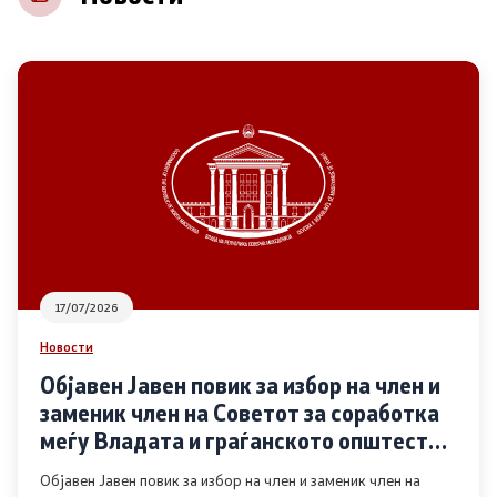
НВО
Регистар
Основање на здружение
Предлози
Предлози по години
17/07/2026
Дијалог меѓу Владата и граѓанскиот сектор
Новости
Објавен Јавен повик за избор на член и
Отворени денови за иницијативи на граѓанските
заменик член на Советот за соработка
организации
меѓу Владата и граѓанското општество
во областа Родова еднаквост
Објавен Јавен повик за избор на член и заменик член на
Финансиска поддршка