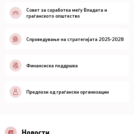
Документи
Совет за соработка меѓу Владата и
граѓанското општество
Документи
Спроведување на стратегијата 2025-2028
Совет
За советот
Финансиска поддршка
Документи
Записници и дневни редови од седниците на
Предлози од граѓански организации
Советот
Номинации
Контакт
Новости