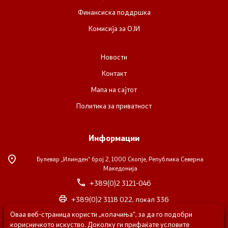
Финансиска поддршка
Комисија за ОЈИ
Новости
Контакт
Мапа на сајтот
Политика за приватност
Информации
Булевар „Илинден“ број 2,
1000 Скопје, Република Северна
Македонија
+389(0)2 3121-046
+389(0)2 3118 022, локал 336
Оваа веб-страница користи „колачиња“, за да го подобри
nvosorabotka@gs.gov.mk
корисничкото искуство. Доколку ги прифаќате условите