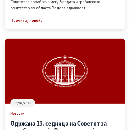
Советот за соработка меѓу Владата и граѓанското
општество во областа Родова еднаквост
Прегледи
Прочитај повеќе
Програми
Одлуки
Реализација
Комисија за ОЈИ
За комисијата
16/07/2026
Документи
Новости
Извештаи
Одржана 13. седница на Советот за