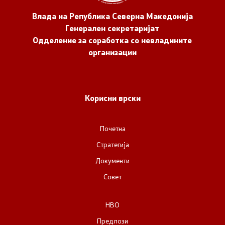
Влада на Република Северна Македонија
Генерален секретаријат
Одделение за соработка со невладините
организации
Корисни врски
Почетна
Стратегија
Документи
Совет
НВО
Предлози