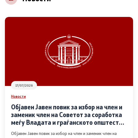
НВО
Регистар
Основање на здружение
Предлози
Предлози по години
17/07/2026
Дијалог меѓу Владата и граѓанскиот сектор
Новости
Објавен Јавен повик за избор на член и
Отворени денови за иницијативи на граѓанските
заменик член на Советот за соработка
организации
меѓу Владата и граѓанското општество
во областа Родова еднаквост
Објавен Јавен повик за избор на член и заменик член на
Финансиска поддршка