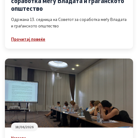
соработка меѓу Владата и граѓанското
Список на ОЈИ
општество
Одржана 13. седница на Советот за соработка меѓу Владата
и граѓанското општество
Контакт
Прочитај повеќе
Контакт
Линкови
Изјава за пристапност
Со еден клик до сите услуги
18/06/2026
Новости