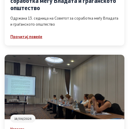
соработка меѓу Владата и граѓанското
Список на ОЈИ
општество
Одржана 13. седница на Советот за соработка меѓу Владата
и граѓанското општество
Контакт
Прочитај повеќе
Контакт
Линкови
Изјава за пристапност
Со еден клик до сите услуги
18/06/2026
Новости