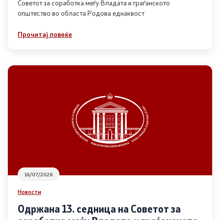
Советот за соработка меѓу Владата и граѓанското
општество во областа Родова еднаквост
Прегледи
Прочитај повеќе
Програми
Одлуки
Реализација
Комисија за ОЈИ
За комисијата
16/07/2026
Документи
Новости
Извештаи
Одржана 13. седница на Советот за