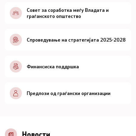
Документи
Совет за соработка меѓу Владата и
граѓанското општество
Документи
Спроведување на стратегијата 2025-2028
Совет
За советот
Финансиска поддршка
Документи
Записници и дневни редови од седниците на
Предлози од граѓански организации
Советот
Номинации
Контакт
Новости