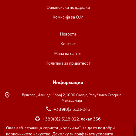
Финансиска поддршка
Комисија за ОЈИ
Новости
Контакт
Мапа на сајтот
Политика за приватност
Информации
Булевар „Илинден“ број 2,
1000 Скопје, Република Северна
Македонија
+389(0)2 3121-046
+389(0)2 3118 022, локал 336
Оваа веб-страница користи „колачиња“, за да го подобри
nvosorabotka@gs.gov.mk
корисничкото искуство. Доколку ги прифаќате условите