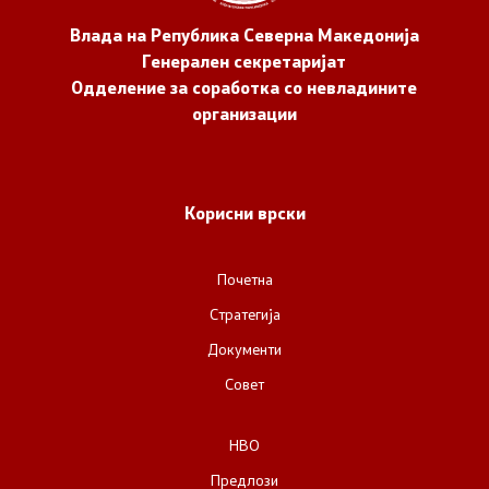
Влада на Република Северна Македонија
Генерален секретаријат
Одделение за соработка со невладините
организации
Корисни врски
Почетна
Стратегија
Документи
Совет
НВО
Предлози