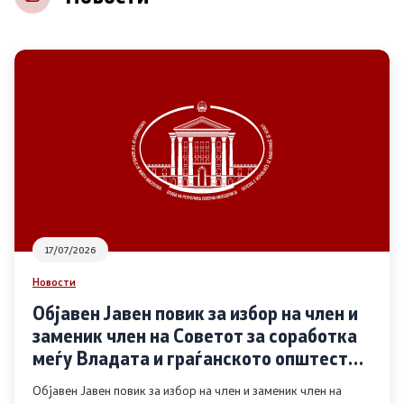
НВО
Регистар
Основање на здружение
Предлози
Предлози по години
17/07/2026
Дијалог меѓу Владата и граѓанскиот сектор
Новости
Објавен Јавен повик за избор на член и
Отворени денови за иницијативи на граѓанските
заменик член на Советот за соработка
организации
меѓу Владата и граѓанското општество
во областа Родова еднаквост
Објавен Јавен повик за избор на член и заменик член на
Финансиска поддршка