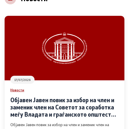
НВО
Регистар
Основање на здружение
Предлози
Предлози по години
17/07/2026
Дијалог меѓу Владата и граѓанскиот сектор
Новости
Објавен Јавен повик за избор на член и
Отворени денови за иницијативи на граѓанските
заменик член на Советот за соработка
организации
меѓу Владата и граѓанското општество
во областа Родова еднаквост
Објавен Јавен повик за избор на член и заменик член на
Финансиска поддршка