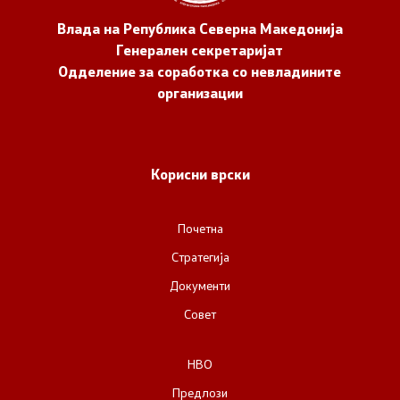
Влада на Република Северна Македонија
Генерален секретаријат
Одделение за соработка со невладините
организации
Корисни врски
Почетна
Стратегија
Документи
Совет
НВО
Предлози