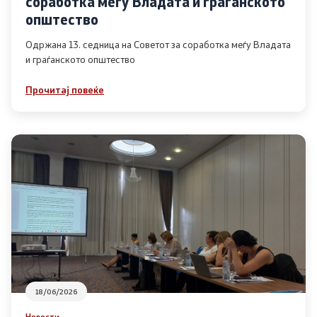
соработка меѓу Владата и граѓанското
Список на ОЈИ
општество
Одржана 13. седница на Советот за соработка меѓу Владата
и граѓанското општество
Контакт
Прочитај повеќе
Контакт
Линкови
Изјава за пристапност
Со еден клик до сите услуги
18/06/2026
Новости