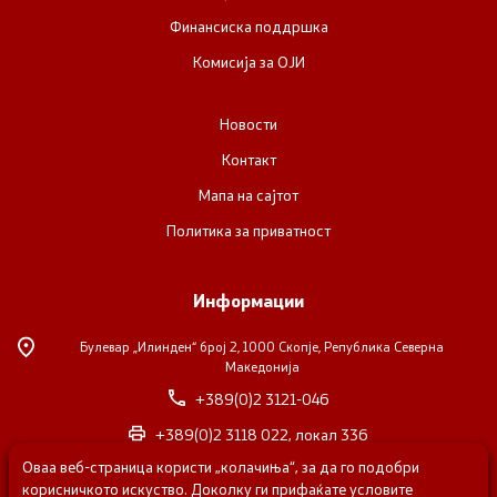
Финансиска поддршка
Комисија за ОЈИ
Новости
Контакт
Мапа на сајтот
Политика за приватност
Информации
Булевар „Илинден“ број 2,
1000 Скопје, Република Северна
Македонија
+389(0)2 3121-046
+389(0)2 3118 022, локал 336
Оваа веб-страница користи „колачиња“, за да го подобри
nvosorabotka@gs.gov.mk
корисничкото искуство. Доколку ги прифаќате условите