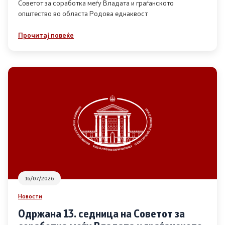
Советот за соработка меѓу Владата и граѓанското
општество во областа Родова еднаквост
Прегледи
Прочитај повеќе
Програми
Одлуки
Реализација
Комисија за ОЈИ
За комисијата
16/07/2026
Документи
Новости
Извештаи
Одржана 13. седница на Советот за