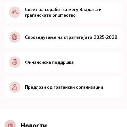
Документи
Совет за соработка меѓу Владата и
граѓанското општество
Документи
Спроведување на стратегијата 2025-2028
Совет
За советот
Финансиска поддршка
Документи
Записници и дневни редови од седниците на
Предлози од граѓански организации
Советот
Номинации
Контакт
Новости