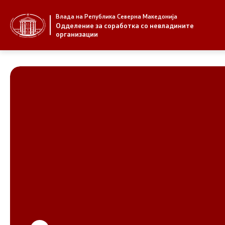
Влада на Република Северна Македонија
За нас
Стратегија
Одделение за соработка со невладините
организации
За нас
Стратегии
Новости
Извештаи
Јавни повици
Спроведув
НВО
Предлози
Регистар
Предлози 