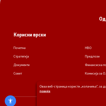
Од
Корисни врски
Почетна
НВО
Стратегија
Предлози
Документи
Финансиска 
Совет
Комисија за О
Оваа веб-страница користи „колачиња“, за д
повеќе
© 2026 Одделени