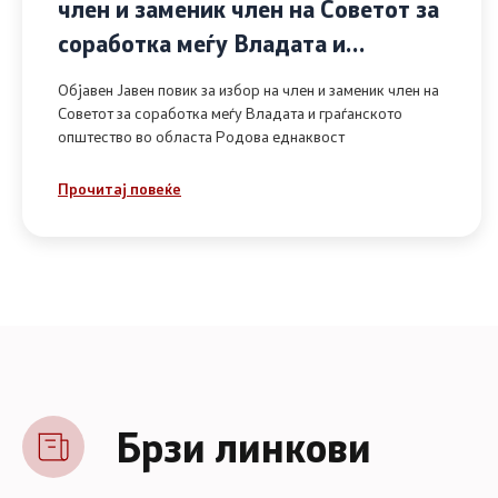
член и заменик член на Советот за
соработка меѓу Владата и
граѓанското општество во областа
Објавен Јавен повик за избор на член и заменик член на
Родова еднаквост
Советот за соработка меѓу Владата и граѓанското
општество во областа Родова еднаквост
Прочитај повеќе
Брзи линкови