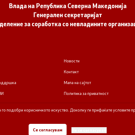
Влада на Република Северна Македонија
Генерален секретаријат
деление за соработка со невладините организа
Новости
Контакт
поддршка
Мапа на сајтот
ЈИ
Политика за приватност
а го подобри корисничкото искуство. Доколку ги прифаќате условите пр
е за соработка со невладините организации - Влада на Република Се
Се согласувам
Не се согласувам
Сите права задржани