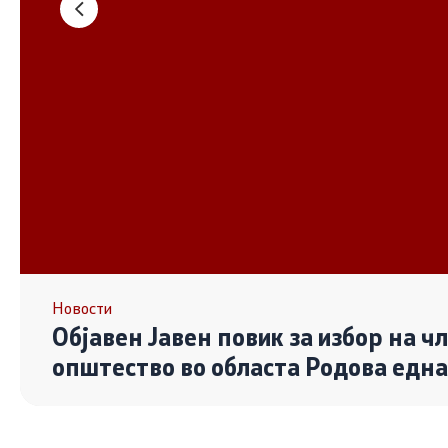
Основање на здружение
Дијалог ме
сектор
Отворени 
граѓански
Контакт
Контакт
Линкови
Новости
Објавен Јавен повик за избор на ч
Изјава за пристапност
општество во областа Родова едн