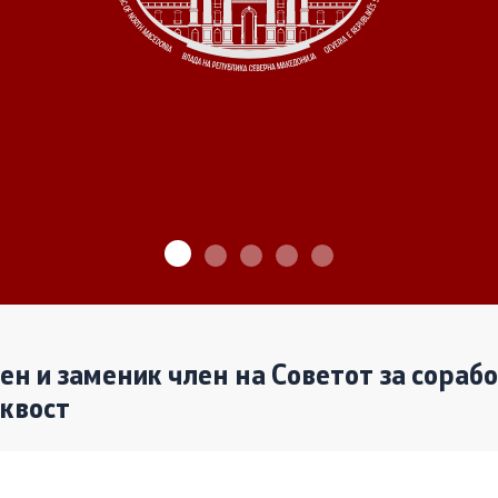
ѓу Владата и граѓанскиот
Програми
Одлуки
денови за иницијативи на
те организации
Реализација
лен и заменик член на Советот за сораб
аквост