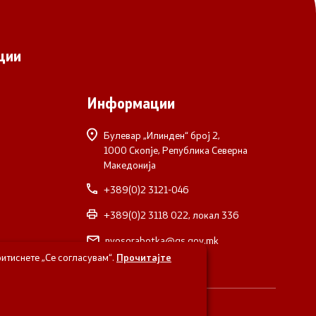
ции
Информации
Булевар „Илинден“ број 2,
1000 Скопје, Република Северна
Македонија
+389(0)2 3121-046
+389(0)2 3118 022, локал 336
nvosorabotka@gs.gov.mk
итиснете „Се согласувам“.
Прочитајте
верна Македонија