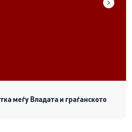
Документи
Извештаи
Список на ОЈИ
Со еден клик до сите услуги
отка меѓу Владата и граѓанското