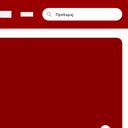
Совет
и
MK
За советот
Документи
Записници и дневни редови од
седниците на Советот
Номинации
Контакт
Комисија за ОЈИ
За комисијата