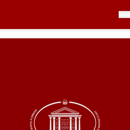
Документи
Мен
 по години
Документи
ање на стратегија
Финансиска поддршка
по години
Прегледи