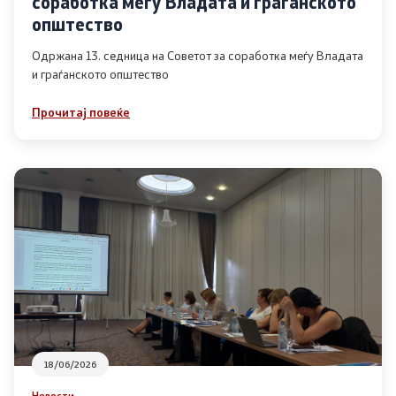
соработка меѓу Владата и граѓанското
Список на ОЈИ
општество
Одржана 13. седница на Советот за соработка меѓу Владата
и граѓанското општество
Контакт
Прочитај повеќе
Контакт
Линкови
Изјава за пристапност
Со еден клик до сите услуги
18/06/2026
Новости