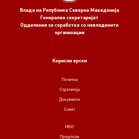
Влада на Република Северна Македонија
Генерален секретаријат
Одделение за соработка со невладините
организации
Корисни врски
Почетна
Стратегија
Документи
Совет
НВО
Предлози