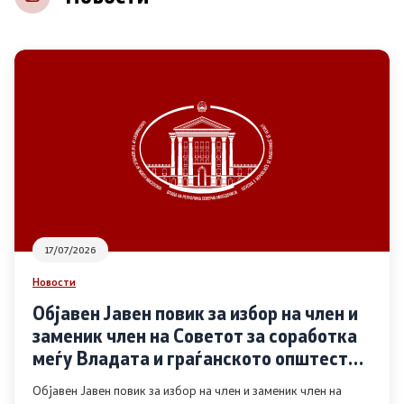
НВО
Регистар
Основање на здружение
Предлози
Предлози по години
17/07/2026
Дијалог меѓу Владата и граѓанскиот сектор
Новости
Објавен Јавен повик за избор на член и
Отворени денови за иницијативи на граѓанските
заменик член на Советот за соработка
организации
меѓу Владата и граѓанското општество
во областа Родова еднаквост
Објавен Јавен повик за избор на член и заменик член на
Финансиска поддршка