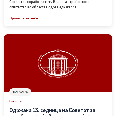
Советот за соработка меѓу Владата и граѓанското
општество во областа Родова еднаквост
Прегледи
Прочитај повеќе
Програми
Одлуки
Реализација
Комисија за ОЈИ
За комисијата
16/07/2026
Документи
Новости
Извештаи
Одржана 13. седница на Советот за