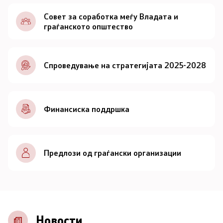
Документи
Совет за соработка меѓу Владата и
граѓанското општество
Документи
Спроведување на стратегијата 2025-2028
Совет
За советот
Финансиска поддршка
Документи
Записници и дневни редови од седниците на
Предлози од граѓански организации
Советот
Номинации
Контакт
Новости