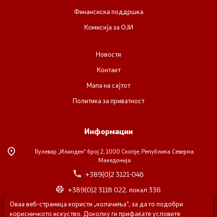
Финансиска поддршка
Комисија за ОЈИ
Новости
Контакт
Мапа на сајтот
Политика за приватност
Информации
Булевар „Илинден“ број 2,
1000 Скопје, Република Северна
Македонија
+389(0)2 3121-046
+389(0)2 3118 022, локал 336
Оваа веб-страница користи „колачиња“, за да го подобри
nvosorabotka@gs.gov.mk
корисничкото искуство. Доколку ги прифаќате условите