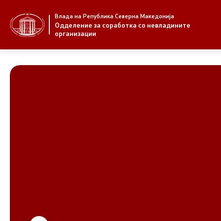
Влада на Република Северна Македонија
За нас
Стратегија
Одделение за соработка со невладините
организации
За нас
Стратегии
Новости
Извештаи
Јавни повици
Спроведув
НВО
Предлози
Регистар
Предлози 