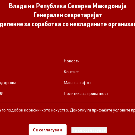
Влада на Република Северна Македонија
Генерален секретаријат
деление за соработка со невладините организа
Новости
Контакт
поддршка
Мапа на сајтот
ЈИ
Политика за приватност
а го подобри корисничкото искуство. Доколку ги прифаќате условите пр
е за соработка со невладините организации - Влада на Република Се
Се согласувам
Не се согласувам
Сите права задржани