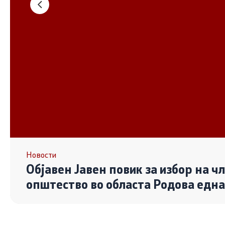
Основање на здружение
Дијалог ме
сектор
Отворени 
граѓански
Контакт
Контакт
Линкови
Новости
Објавен Јавен повик за избор на ч
Изјава за пристапност
општество во областа Родова едн