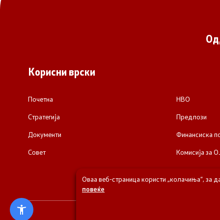
Од
Корисни врски
Почетна
НВО
Стратегија
Предлози
Документи
Финансиска 
Совет
Комисија за О
Оваа веб-страница користи „колачиња“, за д
повеќе
© 2026 Одделени