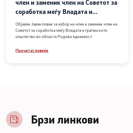
член и заменик член на Советот за
соработка меѓу Владата и
граѓанското општество во областа
Објавен Јавен повик за избор на член и заменик член на
Родова еднаквост
Советот за соработка меѓу Владата и граѓанското
општество во областа Родова еднаквост
Прочитај повеќе
Брзи линкови