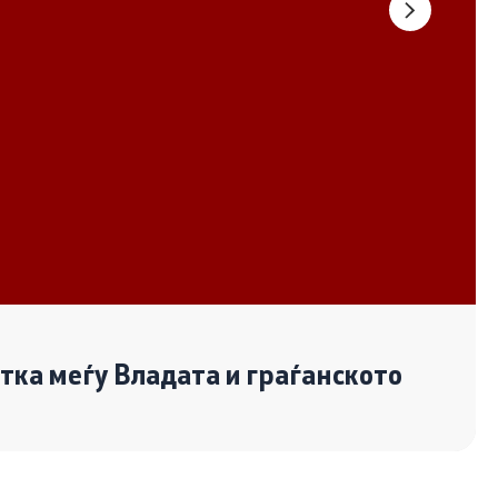
Документи
Извештаи
Список на ОЈИ
Со еден клик до сите услуги
отка меѓу Владата и граѓанското