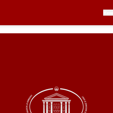
Документи
Мен
 по години
Документи
ање на стратегија
Финансиска поддршка
по години
Прегледи