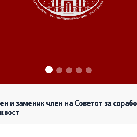
ѓу Владата и граѓанскиот
Програми
Одлуки
денови за иницијативи на
те организации
Реализација
лен и заменик член на Советот за сораб
аквост