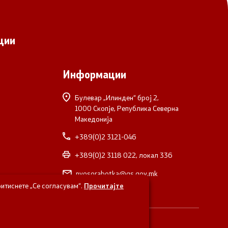
ции
Информации
Булевар „Илинден“ број 2,
1000 Скопје, Република Северна
Македонија
+389(0)2 3121-046
+389(0)2 3118 022, локал 336
nvosorabotka@gs.gov.mk
итиснете „Се согласувам“.
Прочитајте
верна Македонија