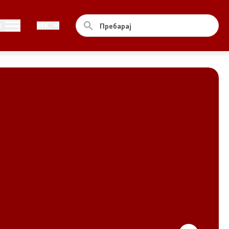
Совет
и
MK
За советот
Документи
Записници и дневни редови од
седниците на Советот
Номинации
Контакт
Комисија за ОЈИ
За комисијата