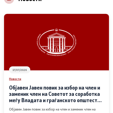
НВО
Регистар
Основање на здружение
Предлози
Предлози по години
17/07/2026
Дијалог меѓу Владата и граѓанскиот сектор
Новости
Објавен Јавен повик за избор на член и
Отворени денови за иницијативи на граѓанските
заменик член на Советот за соработка
организации
меѓу Владата и граѓанското општество
во областа Родова еднаквост
Објавен Јавен повик за избор на член и заменик член на
Финансиска поддршка