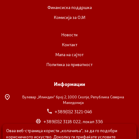
Финансиска поддршка
Комисија за ОЈИ
Новости
Контакт
Мапа на сајтот
Политика за приватност
Информации
Булевар „Илинден“ број 2,
1000 Скопје, Република Северна
Македонија
+389(0)2 3121-046
+389(0)2 3118 022, локал 336
Оваа веб-страница користи „колачиња“, за да го подобри
nvosorabotka@gs.gov.mk
корисничкото искуство. Доколку ги прифаќате условите