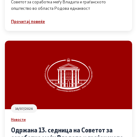
Советот за соработка меѓу Владата и граѓанското
општество во областа Родова еднаквост
Прегледи
Прочитај повеќе
Програми
Одлуки
Реализација
Комисија за ОЈИ
За комисијата
16/07/2026
Документи
Новости
Извештаи
Одржана 13. седница на Советот за