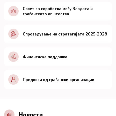
Документи
Совет за соработка меѓу Владата и
граѓанското општество
Документи
Спроведување на стратегијата 2025-2028
Совет
За советот
Финансиска поддршка
Документи
Записници и дневни редови од седниците на
Предлози од граѓански организации
Советот
Номинации
Контакт
Новости