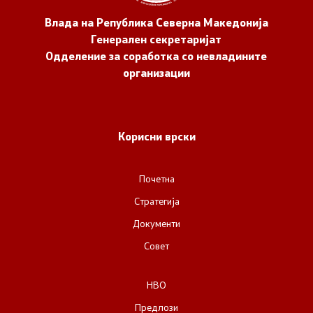
Влада на Република Северна Македонија
Генерален секретаријат
Одделение за соработка со невладините
организации
Корисни врски
Почетна
Стратегија
Документи
Совет
НВО
Предлози