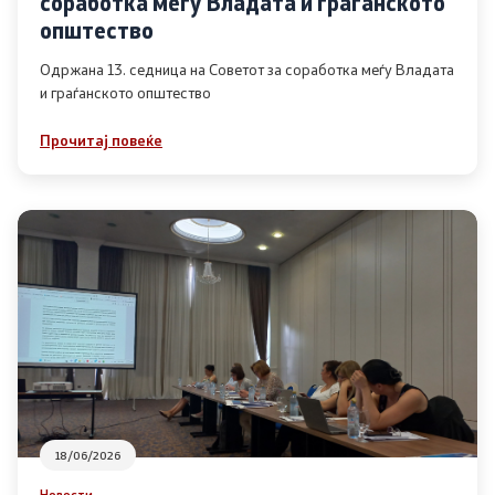
соработка меѓу Владата и граѓанското
Список на ОЈИ
општество
Одржана 13. седница на Советот за соработка меѓу Владата
и граѓанското општество
Контакт
Прочитај повеќе
Контакт
Линкови
Изјава за пристапност
Со еден клик до сите услуги
18/06/2026
Новости